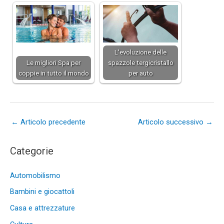
L'evoluzione delle
Le migliori Spa per
spazzole tergicristallo
coppie in tutto il mondo
per auto
←
Articolo precedente
Articolo successivo
→
Categorie
Automobilismo
Bambini e giocattoli
Casa e attrezzature