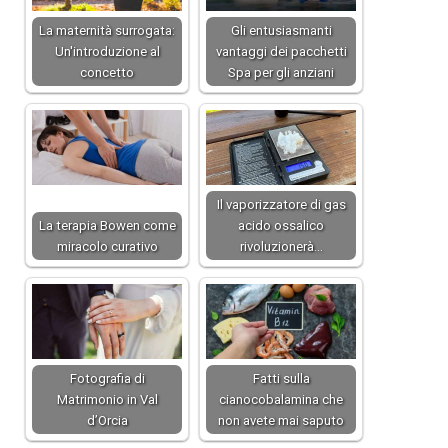
La maternità surrogata:
Gli entusiasmanti
Un'introduzione al
vantaggi dei pacchetti
concetto
Spa per gli anziani
Il vaporizzatore di gas
La terapia Bowen come
acido ossalico
miracolo curativo
rivoluzionerà…
Fotografia di
Fatti sulla
Matrimonio in Val
cianocobalamina che
d’Orcia
non avete mai saputo