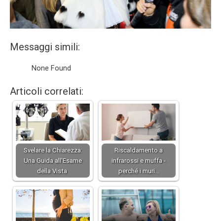
Messaggi simili:
None Found
Articoli correlati:
Svelare la Chiarezza:
Riscaldamento a
Una Guida all'Esame
infrarossi e muffa -
della Vista
perché i muri…