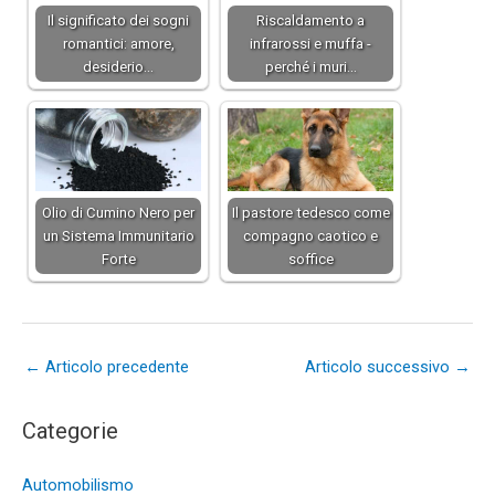
Il significato dei sogni
Riscaldamento a
romantici: amore,
infrarossi e muffa -
desiderio…
perché i muri…
Olio di Cumino Nero per
Il pastore tedesco come
un Sistema Immunitario
compagno caotico e
Forte
soffice
←
Articolo precedente
Articolo successivo
→
Categorie
Automobilismo