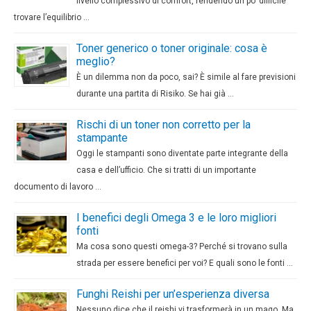
livello complessivo di comfort, rendendo un po’ difficile
trovare l’equilibrio …
Toner generico o toner originale: cosa è
meglio?
È un dilemma non da poco, sai? È simile al fare previsioni
durante una partita di Risiko. Se hai già …
Rischi di un toner non corretto per la
stampante
Oggi le stampanti sono diventate parte integrante della
casa e dell’ufficio. Che si tratti di un importante
documento di lavoro …
I benefici degli Omega 3 e le loro migliori
fonti
Ma cosa sono questi omega-3? Perché si trovano sulla
strada per essere benefici per voi? E quali sono le fonti …
Funghi Reishi per un’esperienza diversa
Nessuno dice che il reishi vi trasformerà in un mago. Ma