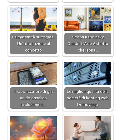
La maternità surrogata:
Scopri Kandinsky
Un'introduzione al
Quadri: L’Arte Astratta
concetto
che Ispira…
Il vaporizzatore di gas
Le migliori qualità della
acido ossalico
società di hosting web
rivoluzionerà…
Domovanje