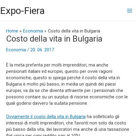
Vai
Ma
Expo-Fiera
al
contenuto
Me
Navigazione
articoli
Home
Economia
Costo della vita in Bulgaria
Costo della vita in Bulgaria
Economia
/
20. 06. 2017
È la meta preferita per molti imprenditori, ma anche
pensionati italiani ed europei, questo per ovvie ragioni
economiche, questo si spiega perché il costo della vita in
Bulgaria è molto più basso, in media un quindi dei paesi
europei, va da se che diventa attraente per i pensionati che
possono contare su un surplus di risorse economiche con le
quali godersi davvero la sudata pensione.
Ovviamente il costo della vita in Bulgaria
ha solleticato gli
interessi di molti imprenditori, che favoriti non solo da costo
più basso della vita, dei lavoratori ma anche di una tassazione
flat unica per ogni reddito pari al 10%!