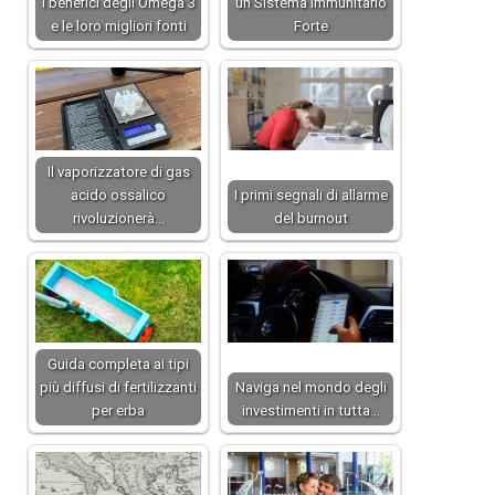
I benefici degli Omega 3
un Sistema Immunitario
e le loro migliori fonti
Forte
Il vaporizzatore di gas
acido ossalico
I primi segnali di allarme
rivoluzionerà…
del burnout
Guida completa ai tipi
più diffusi di fertilizzanti
Naviga nel mondo degli
per erba
investimenti in tutta…