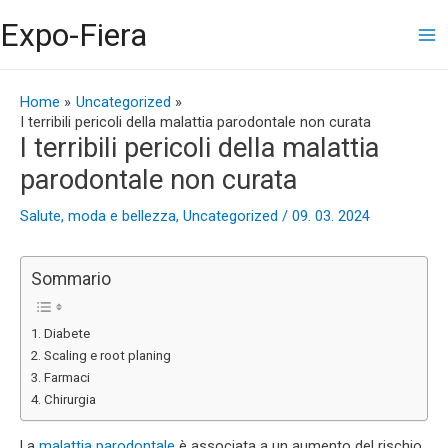
Vai
Ma
Expo-Fiera
al
contenuto
Me
Navigazione
articoli
Home
Uncategorized
I terribili pericoli della malattia parodontale non curata
I terribili pericoli della malattia
parodontale non curata
Salute, moda e bellezza
,
Uncategorized
/
09. 03. 2024
Sommario
Diabete
Scaling e root planing
Farmaci
Chirurgia
La
malattia parodontale
è associata a un aumento del rischio