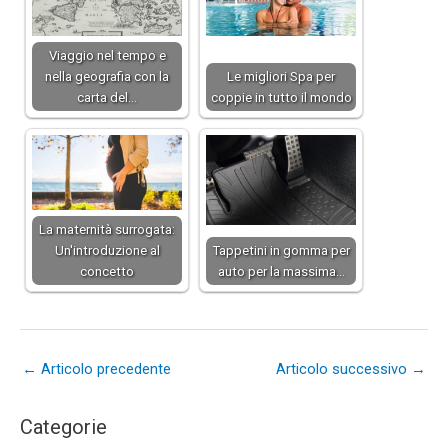
Viaggio nel tempo e
nella geografia con la
Le migliori Spa per
carta del…
coppie in tutto il mondo
La maternità surrogata:
Un'introduzione al
Tappetini in gomma per
concetto
auto per la massima…
←
Articolo precedente
Articolo successivo
→
Categorie