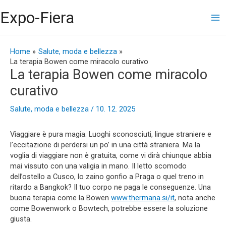
Vai
Ma
Expo-Fiera
al
contenuto
Me
Navigazione
articoli
Home
Salute, moda e bellezza
La terapia Bowen come miracolo curativo
La terapia Bowen come miracolo
curativo
Salute, moda e bellezza
/
10. 12. 2025
Viaggiare è pura magia. Luoghi sconosciuti, lingue straniere e
l’eccitazione di perdersi un po’ in una città straniera. Ma la
voglia di viaggiare non è gratuita, come vi dirà chiunque abbia
mai vissuto con una valigia in mano. Il letto scomodo
dell’ostello a Cusco, lo zaino gonfio a Praga o quel treno in
ritardo a Bangkok? Il tuo corpo ne paga le conseguenze. Una
buona terapia come la Bowen
www.thermana.si/it
, nota anche
come Bowenwork o Bowtech, potrebbe essere la soluzione
giusta.