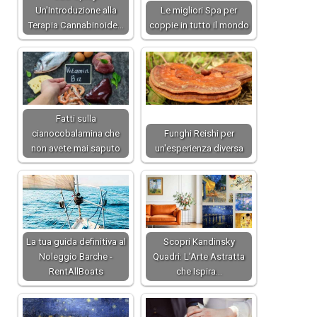
Un'Introduzione alla
Le migliori Spa per
Terapia Cannabinoide…
coppie in tutto il mondo
Fatti sulla
cianocobalamina che
Funghi Reishi per
non avete mai saputo
un'esperienza diversa
La tua guida definitiva al
Scopri Kandinsky
Noleggio Barche -
Quadri: L’Arte Astratta
RentAllBoats
che Ispira…