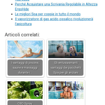
Perché Acquistare una Scrivania Regolabile in Altezza
ErgoHide
Le migliori Spa per coppie in tutto il mondo
Il vaporizzatore di gas acido ossalico rivoluzionerà
l’apicoltura
Articoli correlati:
I vantaggi di piscine,
Gli entusiasmanti
saune e massaggi
vantaggi dei pacchetti
durante i…
Spa per gli anziani
CBD Spray: