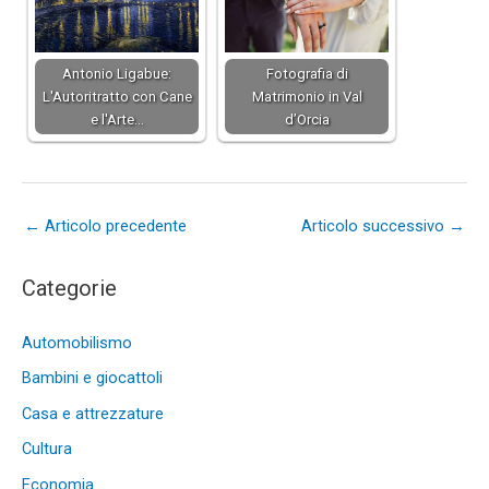
Antonio Ligabue:
Fotografia di
L'Autoritratto con Cane
Matrimonio in Val
e l'Arte…
d’Orcia
←
Articolo precedente
Articolo successivo
→
Categorie
Automobilismo
Bambini e giocattoli
Casa e attrezzature
Cultura
Economia