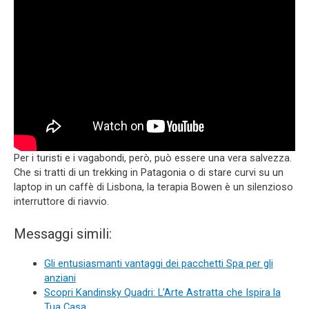
Per i turisti e i vagabondi, però, può essere una vera salvezza.
Che si tratti di un trekking in Patagonia o di stare curvi su un
laptop in un caffè di Lisbona, la terapia Bowen è un silenzioso
interruttore di riavvio.
Messaggi simili:
Gli entusiasmanti vantaggi dei pacchetti Spa per gli
anziani
Scopri Kandinsky Quadri: L’Arte Astratta che Ispira la
Tua Casa