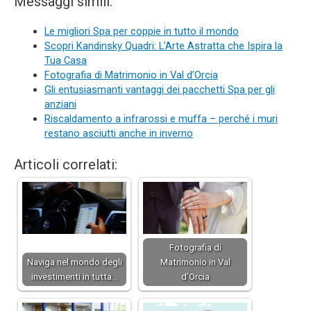
Messaggi simili:
Le migliori Spa per coppie in tutto il mondo
Scopri Kandinsky Quadri: L’Arte Astratta che Ispira la
Tua Casa
Fotografia di Matrimonio in Val d’Orcia
Gli entusiasmanti vantaggi dei pacchetti Spa per gli
anziani
Riscaldamento a infrarossi e muffa – perché i muri
restano asciutti anche in inverno
Articoli correlati:
Fotografia di
Naviga nel mondo degli
Matrimonio in Val
investimenti in tutta…
d’Orcia