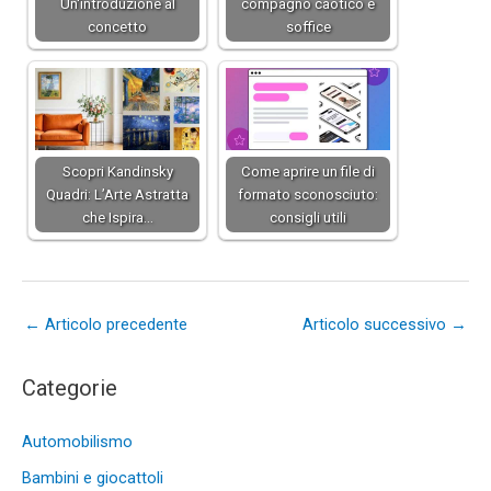
Un'introduzione al
compagno caotico e
concetto
soffice
Scopri Kandinsky
Come aprire un file di
Quadri: L’Arte Astratta
formato sconosciuto:
che Ispira…
consigli utili
←
Articolo precedente
Articolo successivo
→
Categorie
Automobilismo
Bambini e giocattoli