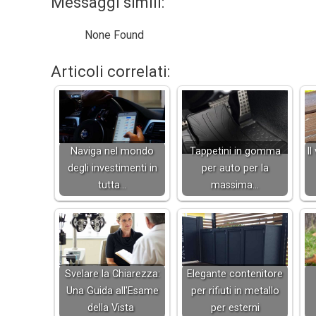
Messaggi simili:
None Found
Articoli correlati:
Naviga nel mondo
Tappetini in gomma
Il
degli investimenti in
per auto per la
tutta…
massima…
Svelare la Chiarezza:
Elegante contenitore
Una Guida all'Esame
per rifiuti in metallo
della Vista
per esterni