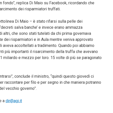
in fondo”, replica Di Maio su Facebook, ricordando che
sarcimento dei risparmiatori truffati.
olinea Di Maio – è stato rifarsi sulla pelle dei
ti ‘decreti salva banche’ e invece erano ammazza
i altri, che sono stati tutelati da chi prima governava
rte dei risparmiatori e in Aula mentre veniva approvato
i aveva accoltellati a tradimento. Quando poi abbiamo
ti più importanti il risarcimento della truffa che avevano
 miliardo e mezzo per loro. 15 volte di più se paragonato
trarsi”, conclude il ministro, “quindi questo giovedì ci
er raccontare per filo e per segno in che maniera potranno
del vecchio governo”.
te a
dir@agi.it