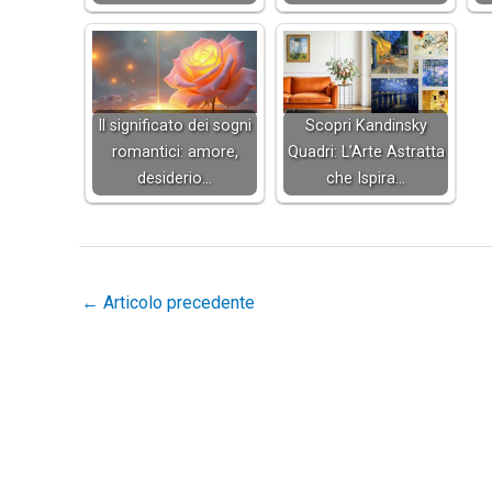
Il significato dei sogni
Scopri Kandinsky
romantici: amore,
Quadri: L’Arte Astratta
desiderio…
che Ispira…
←
Articolo precedente