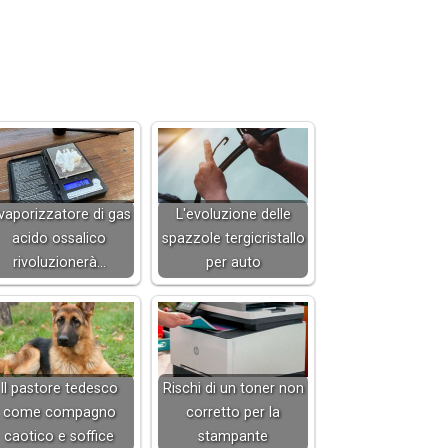
 vaporizzatore di gas
L'evoluzione delle
acido ossalico
spazzole tergicristallo
rivoluzionerà…
per auto
Il pastore tedesco
Rischi di un toner non
come compagno
corretto per la
caotico e soffice
stampante