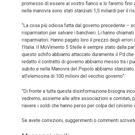
promesso di essere al vostro fianco e lo faremo fino 
nella manovra sono stati stanziati 1,5 miliardi per il ri
“La cosa più odiosa fatta dal governo precedente – sott
risparmiatori per salvare i banchieri. Li hanno chiama
risparmiatori. Hanno pagato loro il prezzo degli errori d
l’Italia. Il MoVimento 5 Stelle è sempre stato dalla pa
questo schifo abbiamo attaccato duramente il Pd che l
redatto il contratto di governo abbiamo messo tra i pun
subito e nella Manovra del Popolo abbiamo stanziato 1
all’elemosina di 100 milioni del vecchio governo”.
“Di fronte a tutta questa disinformazione bisogna incon
vedremo, assieme alle altre associazioni e comitati, p
riavere i soldi che hanno perso per colpa del cinismo 
Se avete correzioni, suggerimenti o commenti scrive