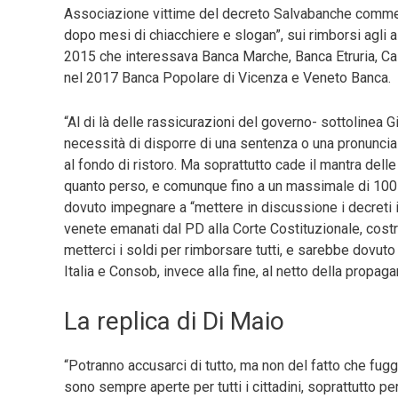
Associazione vittime del decreto Salvabanche commen
dopo mesi di chiacchiere e slogan”, sui rimborsi agli a
2015 che interessava Banca Marche, Banca Etruria, Ca
nel 2017 Banca Popolare di Vicenza e Veneto Banca.
“Al di là delle rassicurazioni del governo- sottolinea G
necessità di disporre di una sentenza o una pronuncia
al fondo di ristoro. Ma soprattutto cade il mantra delle ‘r
quanto perso, e comunque fino a un massimale di 100 
dovuto impegnare a “mettere in discussione i decreti i
venete emanati dal PD alla Corte Costituzionale, cost
metterci i soldi per rimborsare tutti, e sarebbe dovut
Italia e Consob, invece alla fine, al netto della propa
La replica di Di Maio
“Potranno accusarci di tutto, ma non del fatto che fugg
sono sempre aperte per tutti i cittadini, soprattutto p