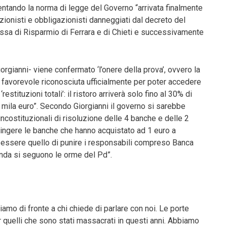
tando la norma di legge del Governo “arrivata finalmente
zionisti e obbligazionisti danneggiati dal decreto del
ssa di Risparmio di Ferrara e di Chieti e successivamente
iorgianni- viene confermato ‘l’onere della prova’, ovvero la
 favorevole riconosciuta ufficialmente per poter accedere
estituzioni totali’: il ristoro arriverà solo fino al 30% di
mila euro”. Secondo Giorgianni il governo si sarebbe
ncostituzionali di risoluzione delle 4 banche e delle 2
ringere le banche che hanno acquistato ad 1 euro a
o essere quello di punire i responsabili compreso Banca
ganda si seguono le orme del Pd”.
iamo di fronte a chi chiede di parlare con noi. Le porte
er quelli che sono stati massacrati in questi anni. Abbiamo