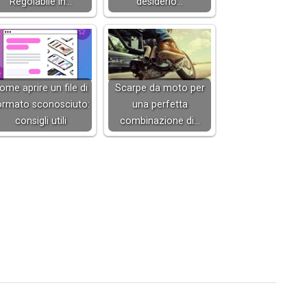
Regolabile in…
desiderio…
ome aprire un file di
Scarpe da moto per
ormato sconosciuto:
una perfetta
consigli utili
combinazione di…