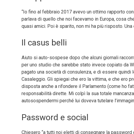
“Io fino al febbraio 2017 avevo un ottimo rapporto con
parlava di quello che noi facevamo in Europa, cosa ch
quasi amici. Poi è sparito, non mi ha più risposto. U
Il casus belli
Aiuto si auto-sospese dopo che alcuni giornali racco
per uno studio che sarebbe stato invece copiato da W
pagato una società di consulenza, e di essere quindi le
Casaleggio. Gli spiegai che ero la vittima, e che ero p
disposta anche a rifondere il Parlamento (come ho fat
responsabilità dirette. Mi colpì la sua totale mancanz
autosospendermi perché lui doveva tutelare l’immagi
Password e social
Chiesero “a tutti noi eletti di consegnare la password