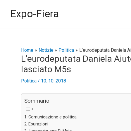
Vai
al
Expo-Fiera
contenuto
Navigazione
Home
Notizie
Politica
L’eurodeputata Daniela A
L’eurodeputata Daniela Aiut
articoli
lasciato M5s
Politica
/
10. 10. 2018
Sommario
Comunicazione e politica
Epurazioni