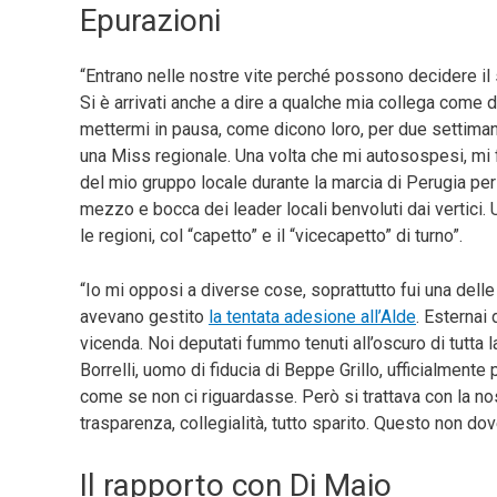
Epurazioni
“Entrano nelle nostre vite perché possono decidere il
Si è arrivati anche a dire a qualche mia collega come do
mettermi in pausa, come dicono loro, per due settiman
una Miss regionale. Una volta che mi autosospesi, mi 
del mio gruppo locale durante la marcia di Perugia per 
mezzo e bocca dei leader locali benvoluti dai vertici. 
le regioni, col “capetto” e il “vicecapetto” di turno”.
“Io mi opposi a diverse cose, soprattutto fui una delle 
avevano gestito
la tentata adesione all’Alde
. Esternai
vicenda. Noi deputati fummo tenuti all’oscuro di tutta la
Borrelli, uomo di fiducia di Beppe Grillo, ufficialmente 
come se non ci riguardasse. Però si trattava con la nos
trasparenza, collegialità, tutto sparito. Questo non d
Il rapporto con Di Maio