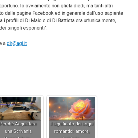
ortuno. Io ovviamente non gliela diedi, ma tanti altri
to dalle pagine Facebook ed in generale dall’uso sapiente
i profili di Di Maio e di Di Battista era un’unica mente,
e dei singoli esponenti”.
te a
dir@agi.it
Perché Acquistare
Il significato dei sogni
una Scrivania
romantici: amore,