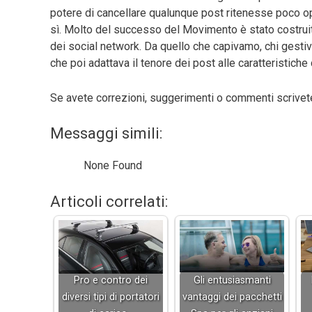
potere di cancellare qualunque post ritenesse poco opp
sì. Molto del successo del Movimento è stato costrui
dei social network. Da quello che capivamo, chi gestiva 
che poi adattava il tenore dei post alle caratteristich
Se avete correzioni, suggerimenti o commenti scrive
Messaggi simili:
None Found
Articoli correlati:
Pro e contro dei
Gli entusiasmanti
diversi tipi di portatori
vantaggi dei pacchetti