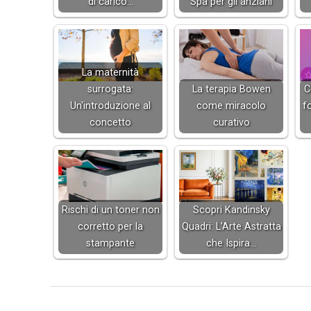
di carico…
Spa per gli anziani
La maternità
surrogata:
La terapia Bowen
C
Un'introduzione al
come miracolo
f
concetto
curativo
Rischi di un toner non
Scopri Kandinsky
corretto per la
Quadri: L’Arte Astratta
stampante
che Ispira…