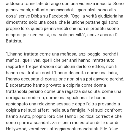
addosso tonnellate di fango con una violenza inaudita. Sono
pennivendoli, soltanto pennivendoli, i giornalisti sono altra
cosa” scrive Dibba su Facebook. “Oggi la verità giudiziaria ha
dimostrato solo una cosa: che le uniche puttane qui sono
proprio loro, questi pennivendoli che non si prostituiscono
neppure per necessità, ma solo per viltà”, scrive ancora Di
Battista.
“L’hanno trattata come una mafiosa, anzi peggio, perché i
mafiosi, quelli veri, quelli che per anni hanno intrattenuto
rapporti e frequentazioni con alcuni dei loro editori, non li
hanno mai trattati così. L’hanno descritta come una ladra,
l’hanno accusata di corruzione non si sa poi davvero perché.
E soprattutto hanno provato a colpirla come donna
trattandola persino come una ragazza dissoluta, come una
cortigiana moderna, come una sgualdrina. Le hanno
appioppato una relazione sessuale dopo l’altra provando a
colpirla nei suoi affetti, nella sua famiglia. Nei suoi confronti
hanno avuto, proprio loro che fanno i political correct e che
sono i primi a scandalizzarsi per i molestatori delle star di
Hollywood, vomitevoli atteggiamenti maschilisti. E le false