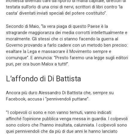
inchiesta diventati cani da riporto di mafia capitale, direttori di
testata sull’orlo di una crisi di nervi, scrittori di libri contro ‘la
casta’ diventati inviati speciali del potere costituito”.
Secondo di Maio, “la vera piaga di questo Paese è la
stragrande maggioranza dei media corrotti intellettualmente e
moralmente. Gli stessi che ci stanno facendo la guerra al
Governo provando a farlo cadere con un metodo ben preciso:
esaltare la Lega e massacrare il Movimento sempre e
comunque”. E annuncia: “Presto faremo una legge sugli editori
puri, per ora buon Malox a tutti!”.
L’affondo di Di Battista
Ancora più duro Alessandro Di Battista che, sempre su
Facebook, accusa i “pennivendoli puttane”.
“I colpevoli ci sono e non vanno temuti, vanno indicati
affinché l’opinione pubblica venga messa in guardia. I colpevoli
sono coloro che l’hanno insultata, calunniata. I colpevoli sono
quei pennivendoli che da più di due anni le hanno lanciato