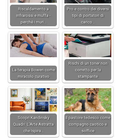
Riscaldamento a
Pro e contro dei diversi
infrarossi e muffa -
tipi di portatori di
perché i muri…
carico…
Rischi di un toner non
La terapia Bowen come
corretto per la
miracolo curativo
stampante
Scopri Kandinsky
Il pastore tedesco come
Quadri: L’Arte Astratta
compagno caotico e
che Ispira…
soffice