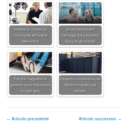
Svelare la Chiarezza:
Gli entusiasmanti
Una Guida all'Esame
vantaggi dei pacchetti
della Vista
Spa per gli anziani
Perché i tappetini in
Elegante contenitore per
gomma sono importanti
rifiuti in metallo per
in ogni auto
esterni
←
Articolo precedente
Articolo successivo
→