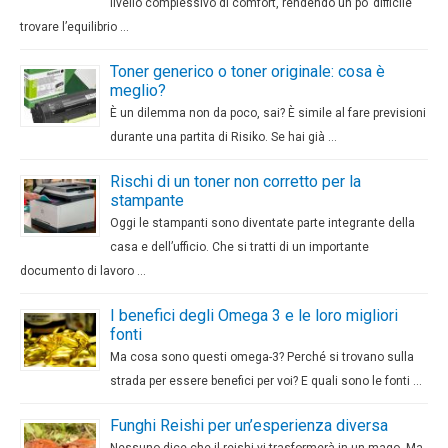
livello complessivo di comfort, rendendo un po’ difficile
trovare l’equilibrio …
Toner generico o toner originale: cosa è
meglio?
È un dilemma non da poco, sai? È simile al fare previsioni
durante una partita di Risiko. Se hai già …
Rischi di un toner non corretto per la
stampante
Oggi le stampanti sono diventate parte integrante della
casa e dell’ufficio. Che si tratti di un importante
documento di lavoro …
I benefici degli Omega 3 e le loro migliori
fonti
Ma cosa sono questi omega-3? Perché si trovano sulla
strada per essere benefici per voi? E quali sono le fonti …
Funghi Reishi per un’esperienza diversa
Nessuno dice che il reishi vi trasformerà in un mago. Ma