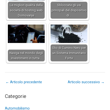
Le migliori qualità della
Sbloccate gli usi
società di hosting web
principali del dispositivo
Domovanje
di…
Olio di Cumino Nero per
Naviga nel mondo degli
un Sistema Immunitario
investimenti in tutta…
Forte
←
Articolo precedente
Articolo successivo
→
Categorie
Automobilismo