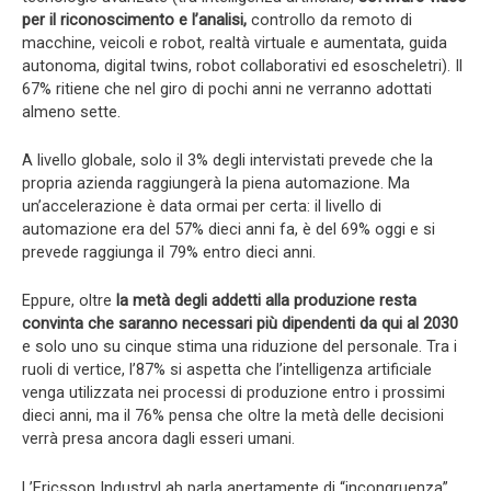
per il riconoscimento e l’analisi,
controllo da remoto di
macchine, veicoli e robot, realtà virtuale e aumentata, guida
autonoma, digital twins, robot collaborativi ed esoscheletri). Il
67% ritiene che nel giro di pochi anni ne verranno adottati
almeno sette.
A livello globale, solo il 3% degli intervistati prevede che la
propria azienda raggiungerà la piena automazione. Ma
un’accelerazione è data ormai per certa: il livello di
automazione era del 57% dieci anni fa, è del 69% oggi e si
prevede raggiunga il 79% entro dieci anni.
Eppure, oltre
la metà degli addetti alla produzione resta
convinta che saranno necessari più dipendenti da qui al 2030
e solo uno su cinque stima una riduzione del personale. Tra i
ruoli di vertice, l’87% si aspetta che l’intelligenza artificiale
venga utilizzata nei processi di produzione entro i prossimi
dieci anni, ma il 76% pensa che oltre la metà delle decisioni
verrà presa ancora dagli esseri umani.
L’Ericsson IndustryLab parla apertamente di “incongruenza”