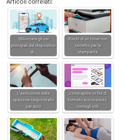
Articoli correlati:
Sbloccate gli usi
Rischi di un toner non
principali del dispositivo
corretto per la
di…
stampante
L'evoluzione delle
Come aprire un file di
spazzole tergicristallo
formato sconosciuto:
per auto
consigli utili