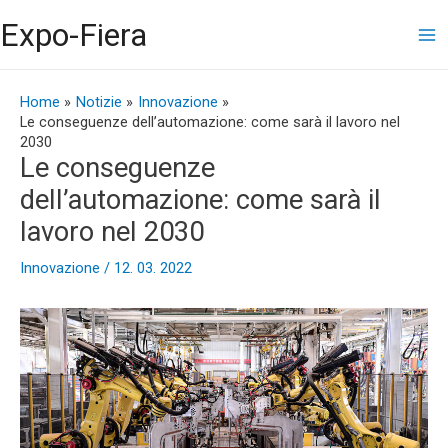
Vai
Ma
Expo-Fiera
al
contenuto
Me
Navigazione
articoli
Home
Notizie
Innovazione
Le conseguenze dell’automazione: come sarà il lavoro nel
2030
Le conseguenze
dell’automazione: come sarà il
lavoro nel 2030
Innovazione
/
12. 03. 2022