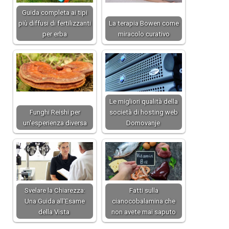
Guida completa ai tipi
più diffusi di fertilizzanti
La terapia Bowen come
per erba
miracolo curativo
Le migliori qualità della
Funghi Reishi per
società di hosting web
un'esperienza diversa
Domovanje
Svelare la Chiarezza:
Fatti sulla
Una Guida all'Esame
cianocobalamina che
della Vista
non avete mai saputo