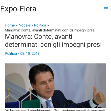
Vai
Ma
Expo-Fiera
al
contenuto
Me
Navigazione
articoli
Home
Notizie
Politica
Manovra: Conte, avanti determinati con gli impegni presi
Manovra: Conte, avanti
determinati con gli impegni presi
Politica
/
02. 10. 2018
“Al lavoro per il cambiamento. Tutti insieme avanti determinati