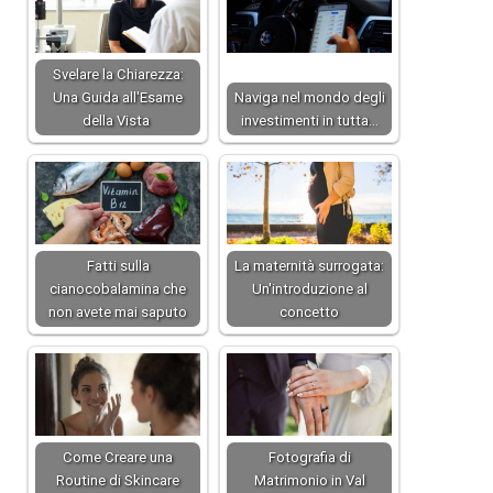
Svelare la Chiarezza:
Una Guida all'Esame
Naviga nel mondo degli
della Vista
investimenti in tutta…
Fatti sulla
La maternità surrogata:
cianocobalamina che
Un'introduzione al
non avete mai saputo
concetto
Come Creare una
Fotografia di
Routine di Skincare
Matrimonio in Val