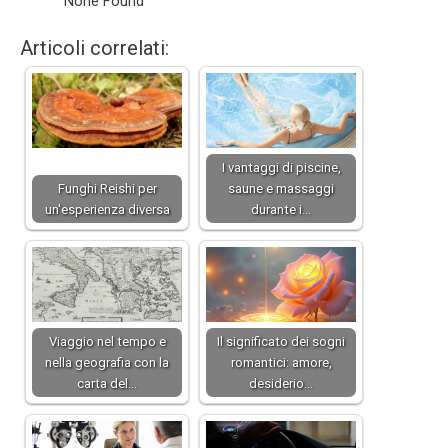
None Found
Articoli correlati:
I vantaggi di piscine,
Funghi Reishi per
saune e massaggi
un'esperienza diversa
durante i…
Viaggio nel tempo e
Il significato dei sogni
nella geografia con la
romantici: amore,
carta del…
desiderio…