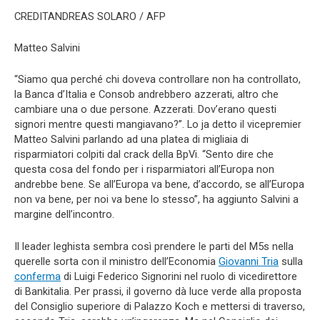
CREDITANDREAS SOLARO / AFP
Matteo Salvini
“Siamo qua perché chi doveva controllare non ha controllato,
la Banca d’Italia e Consob andrebbero azzerati, altro che
cambiare una o due persone. Azzerati. Dov’erano questi
signori mentre questi mangiavano?”. Lo ja detto il vicepremier
Matteo Salvini parlando ad una platea di migliaia di
risparmiatori colpiti dal crack della BpVi. “Sento dire che
questa cosa del fondo per i risparmiatori all’Europa non
andrebbe bene. Se all’Europa va bene, d’accordo, se all’Europa
non va bene, per noi va bene lo stesso”, ha aggiunto Salvini a
margine dell’incontro.
Il leader leghista sembra così prendere le parti del M5s nella
querelle sorta con il ministro dell’Economia
Giovanni Tria
sulla
conferma
di Luigi Federico Signorini nel ruolo di vicedirettore
di Bankitalia. Per prassi, il governo dà luce verde alla proposta
del Consiglio superiore di Palazzo Koch e mettersi di traverso,