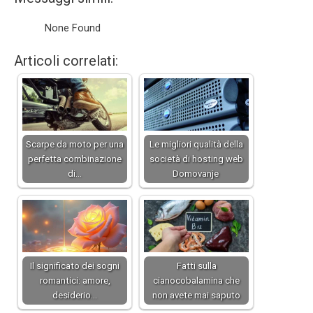
None Found
Articoli correlati:
Scarpe da moto per una
Le migliori qualità della
perfetta combinazione
società di hosting web
di…
Domovanje
Il significato dei sogni
Fatti sulla
romantici: amore,
cianocobalamina che
desiderio…
non avete mai saputo