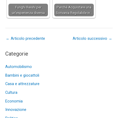
Funghi Reishi per
Perché Acquistare una
un'esperienza diversa
Scrivania Regolabile in…
←
Articolo precedente
Articolo successivo
→
Categorie
Automobilismo
Bambini e giocattoli
Casa e attrezzature
Cultura
Economia
Innovazione