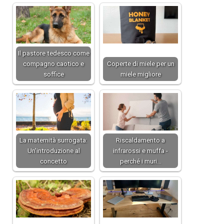
Il pastore tedesco come
compagno caotico e
Coperte di miele per un
soffice
miele migliore
La maternità surrogata:
Riscaldamento a
Un'introduzione al
infrarossi e muffa -
concetto
perché i muri…