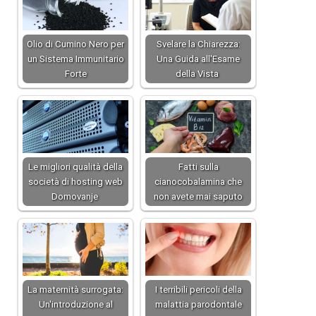
Olio di Cumino Nero per
Svelare la Chiarezza:
un Sistema Immunitario
Una Guida all'Esame
Forte
della Vista
Le migliori qualità della
Fatti sulla
società di hosting web
cianocobalamina che
Domovanje
non avete mai saputo
La maternità surrogata:
I terribili pericoli della
Un'introduzione al
malattia parodontale