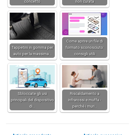
concetto
non curata
Come aprire un file di
Tappetini in gomma per
formato sconosciuto:
auto per la massima…
consigli utili
Sbloccate gli usi
Riscaldamento a
principali del dispositivo
infrarossi e muffa -
di…
perché i muri…