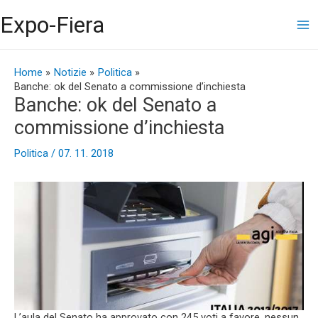
Vai
Ma
Expo-Fiera
al
contenuto
Me
Navigazione
articoli
Home
Notizie
Politica
Banche: ok del Senato a commissione d’inchiesta
Banche: ok del Senato a
commissione d’inchiesta
Politica
/
07. 11. 2018
L’aula del Senato ha approvato con 245 voti a favore, nessun