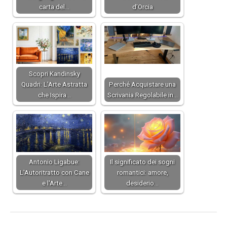
carta del…
d’Orcia
Scopri Kandinsky
Quadri: L’Arte Astratta
Perché Acquistare una
che Ispira…
Scrivania Regolabile in…
Antonio Ligabue:
Il significato dei sogni
L'Autoritratto con Cane
romantici: amore,
e l'Arte…
desiderio…