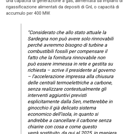
una capacità di generazione a gas, alimentata da impianti di
rigassificazione alimentati da depositi di Gnl, o capacità di
accumulo per 400 MW.
“Considerato che allo stato attuale la
Sardegna non può avere solo rinnovabili
perché avremmo bisogno di turbine a
combustibili fossili per compensare il
fatto che la fornitura rinnovabile non
può essere immessa in rete e gestita su
richiesta – scrive il presidente al governo
– l’accelerazione impressa alla chiusura
delle centrali termoelettriche a carbone,
senza realizzare contestualmente gli
interventi aggiuntivi previsti
esplicitamente dalla Sen, metterebbe in
ginocchio il già delicato sistema
economico dell’isola, in quanto si
andrebbe a cancellare il carbone senza
chiarire con cosa e come questo
verrà sostituito, da qui al 2025, in maniera