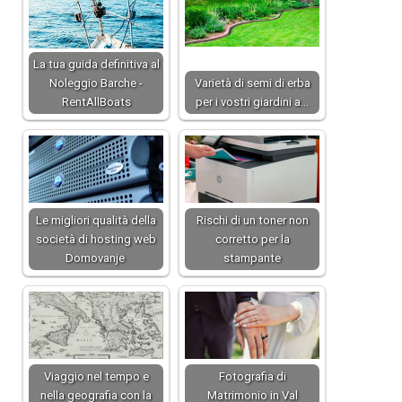
La tua guida definitiva al
Noleggio Barche -
Varietà di semi di erba
RentAllBoats
per i vostri giardini a…
Le migliori qualità della
Rischi di un toner non
società di hosting web
corretto per la
Domovanje
stampante
Viaggio nel tempo e
Fotografia di
nella geografia con la
Matrimonio in Val