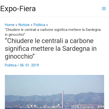
Vai
Ma
Expo-Fiera
al
contenuto
Me
Navigazione
articoli
Home
Notizie
Politica
“Chiudere le centrali a carbone significa mettere la Sardegna
in ginocchio”
“Chiudere le centrali a carbone
significa mettere la Sardegna in
ginocchio”
Politica
/
06. 01. 2019