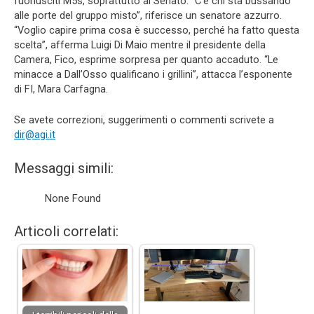
fuoriusciti M5s, soprattutto al Senato. “C’è chi sta bussando
alle porte del gruppo misto”, riferisce un senatore azzurro.
“Voglio capire prima cosa è successo, perché ha fatto questa
scelta”, afferma Luigi Di Maio mentre il presidente della
Camera, Fico, esprime sorpresa per quanto accaduto. “Le
minacce a Dall’Osso qualificano i grillini”, attacca l’esponente
di FI, Mara Carfagna.
Se avete correzioni, suggerimenti o commenti scrivete a
dir@agi.it
Messaggi simili:
None Found
Articoli correlati: