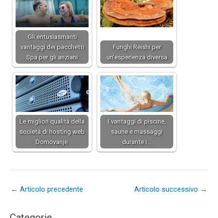
Gli entusiasmanti
vantaggi dei pacchetti
Funghi Reishi per
Spa per gli anziani
un'esperienza diversa
Le migliori qualità della
I vantaggi di piscine,
società di hosting web
saune e massaggi
Domovanje
durante i…
←
Articolo precedente
Articolo successivo
→
Categorie