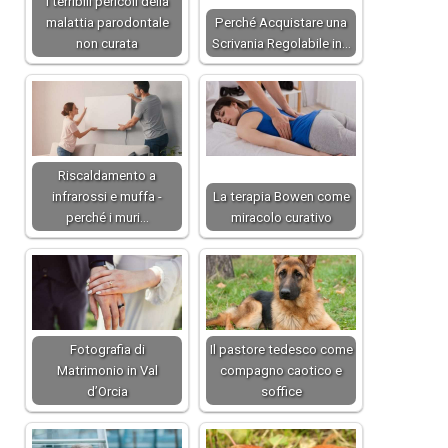
I terribili pericoli della
malattia parodontale
Perché Acquistare una
non curata
Scrivania Regolabile in…
Riscaldamento a
infrarossi e muffa -
La terapia Bowen come
perché i muri…
miracolo curativo
Fotografia di
Il pastore tedesco come
Matrimonio in Val
compagno caotico e
d’Orcia
soffice