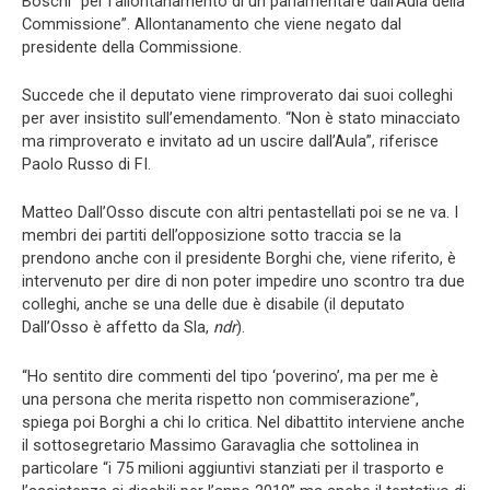
Boschi “per l’allontanamento di un parlamentare dall’Aula della
Commissione”. Allontanamento che viene negato dal
presidente della Commissione.
Succede che il deputato viene rimproverato dai suoi colleghi
per aver insistito sull’emendamento. “Non è stato minacciato
ma rimproverato e invitato ad un uscire dall’Aula”, riferisce
Paolo Russo di FI.
Matteo Dall’Osso discute con altri pentastellati poi se ne va. I
membri dei partiti dell’opposizione sotto traccia se la
prendono anche con il presidente Borghi che, viene riferito, è
intervenuto per dire di non poter impedire uno scontro tra due
colleghi, anche se una delle due è disabile (il deputato
Dall’Osso è affetto da Sla,
ndr
).
“Ho sentito dire commenti del tipo ‘poverino’, ma per me è
una persona che merita rispetto non commiserazione”,
spiega poi Borghi a chi lo critica. Nel dibattito interviene anche
il sottosegretario Massimo Garavaglia che sottolinea in
particolare “i 75 milioni aggiuntivi stanziati per il trasporto e