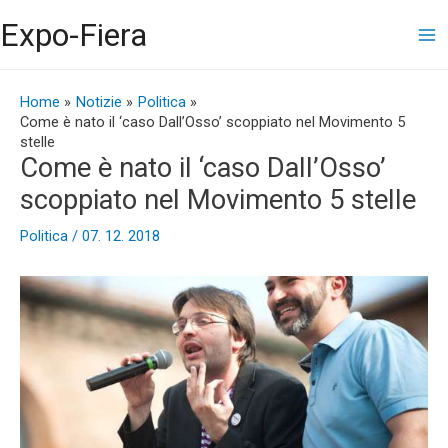
Vai
Ma
Expo-Fiera
al
contenuto
Me
Navigazione
articoli
Home
Notizie
Politica
Come è nato il ‘caso Dall’Osso’ scoppiato nel Movimento 5
stelle
Come è nato il ‘caso Dall’Osso’
scoppiato nel Movimento 5 stelle
Politica
/
07. 12. 2018