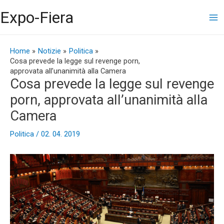
Vai
Ma
Expo-Fiera
al
contenuto
Me
Navigazione
articoli
Home
Notizie
Politica
Cosa prevede la legge sul revenge porn,
approvata all’unanimità alla Camera
Cosa prevede la legge sul revenge
porn, approvata all’unanimità alla
Camera
Politica
/
02. 04. 2019