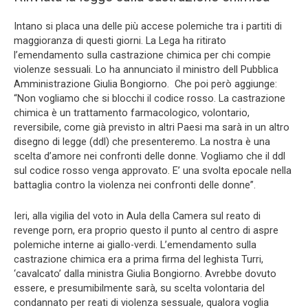
Intano si placa una delle più accese polemiche tra i partiti di
maggioranza di questi giorni. La Lega ha ritirato
l’emendamento sulla castrazione chimica per chi compie
violenze sessuali. Lo ha annunciato il ministro dell Pubblica
Amministrazione Giulia Bongiorno. Che poi però aggiunge:
“Non vogliamo che si blocchi il codice rosso. La castrazione
chimica è un trattamento farmacologico, volontario,
reversibile, come già previsto in altri Paesi ma sarà in un altro
disegno di legge (ddl) che presenteremo. La nostra è una
scelta d’amore nei confronti delle donne. Vogliamo che il ddl
sul codice rosso venga approvato. E’ una svolta epocale nella
battaglia contro la violenza nei confronti delle donne”.
Ieri, alla vigilia del voto in Aula della Camera sul reato di
revenge porn, era proprio questo il punto al centro di aspre
polemiche interne ai giallo-verdi. L’emendamento sulla
castrazione chimica era a prima firma del leghista Turri,
‘cavalcato’ dalla ministra Giulia Bongiorno. Avrebbe dovuto
essere, e presumibilmente sarà, su scelta volontaria del
condannato per reati di violenza sessuale, qualora voglia