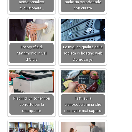
acido ossalico
malattia parodontale
rivoluzionerà…
non curata
Fotografia di
Le migliori qualità della
Matrimonio in Val
società di hosting web
d’Orcia
Domovanje
Rischi di un toner non
Fatti sulla
corretto per la
cianocobalamina che
stampante
non avete mai saputo