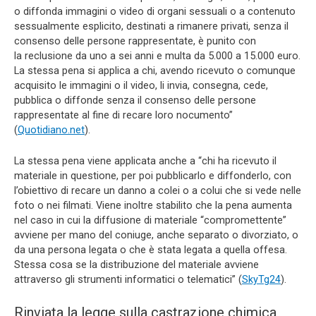
o diffonda immagini o video di organi sessuali o a contenuto
sessualmente esplicito, destinati a rimanere privati, senza il
consenso delle persone rappresentate, è punito con
la reclusione da uno a sei anni e multa da 5.000 a 15.000 euro.
La stessa pena si applica a chi, avendo ricevuto o comunque
acquisito le immagini o il video, li invia, consegna, cede,
pubblica o diffonde senza il consenso delle persone
rappresentate al fine di recare loro nocumento”
(
Quotidiano.net
).
La stessa pena viene applicata anche a “chi ha ricevuto il
materiale in questione, per poi pubblicarlo e diffonderlo, con
l’obiettivo di recare un danno a colei o a colui che si vede nelle
foto o nei filmati. Viene inoltre stabilito che la pena aumenta
nel caso in cui la diffusione di materiale “compromettente”
avviene per mano del coniuge, anche separato o divorziato, o
da una persona legata o che è stata legata a quella offesa.
Stessa cosa se la distribuzione del materiale avviene
attraverso gli strumenti informatici o telematici” (
SkyTg24
).
Rinviata la legge sulla castrazione chimica