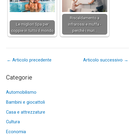
Riscaldamento a
Le migliori Spa per
infrarossi e muffa -
coppie in tutto il mondo
perché i muri…
←
Articolo precedente
Articolo successivo
→
Categorie
Automobilismo
Bambini e giocattoli
Casa e attrezzature
Cultura
Economia