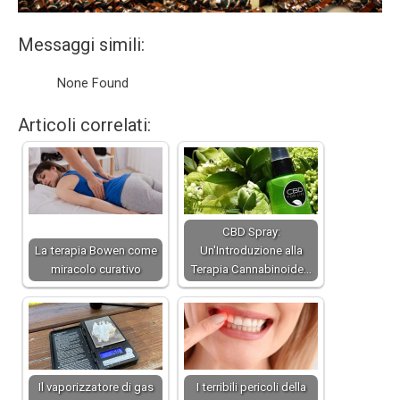
Messaggi simili:
None Found
Articoli correlati:
CBD Spray:
La terapia Bowen come
Un'Introduzione alla
miracolo curativo
Terapia Cannabinoide…
Il vaporizzatore di gas
I terribili pericoli della