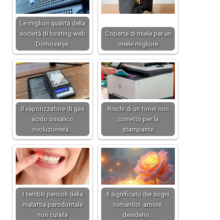
Le migliori qualità della
società di hosting web
Coperte di miele per un
Domovanje
miele migliore
Il vaporizzatore di gas
Rischi di un toner non
acido ossalico
corretto per la
rivoluzionerà…
stampante
I terribili pericoli della
Il significato dei sogni
malattia parodontale
romantici: amore,
non curata
desiderio…