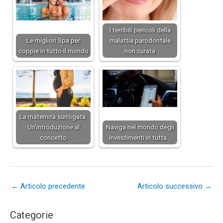
I terribili pericoli della
Le migliori Spa per
malattia parodontale
coppie in tutto il mondo
non curata
La maternità surrogata:
Un'introduzione al
Naviga nel mondo degli
concetto
investimenti in tutta…
←
Articolo precedente
Articolo successivo
→
Categorie