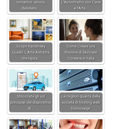
romantici: amore,
L'Autoritratto con Cane
desiderio…
e l'Arte…
Scopri Kandinsky
Come Creare una
Quadri: L’Arte Astratta
Routine di Skincare
che Ispira…
Coreana in Italia
Sbloccate gli usi
Le migliori qualità della
principali del dispositivo
società di hosting web
di…
Domovanje