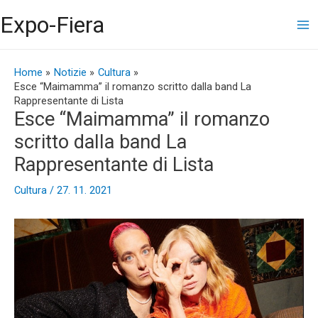
Vai
Ma
Expo-Fiera
al
contenuto
Me
Navigazione
articoli
Home
Notizie
Cultura
Esce “Maimamma” il romanzo scritto dalla band La
Rappresentante di Lista
Esce “Maimamma” il romanzo
scritto dalla band La
Rappresentante di Lista
Cultura
/
27. 11. 2021