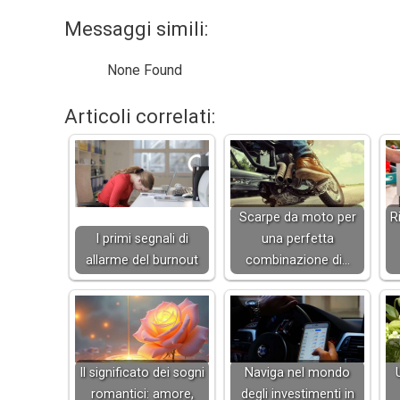
Messaggi simili:
None Found
Articoli correlati:
Scarpe da moto per
R
I primi segnali di
una perfetta
allarme del burnout
combinazione di…
Il significato dei sogni
Naviga nel mondo
romantici: amore,
degli investimenti in