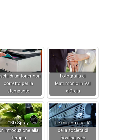
ischi di un toner non
Fotografia di
corretto per la
Matrimonio in Val
stampante
d’Orcia
CBD Spray:
Le migliori qualità
Un'Introduzione alla
della società di
Terapia
hosting web