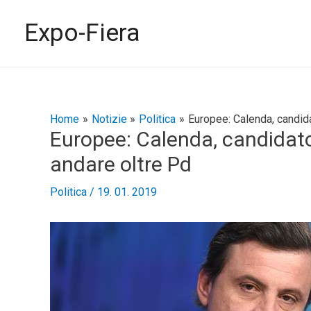
Vai
al
Expo-Fiera
contenuto
Navigazione
Home
Notizie
Politica
Europee: Calenda, candid
Europee: Calenda, candidato
articoli
andare oltre Pd
Politica
/
19. 01. 2019