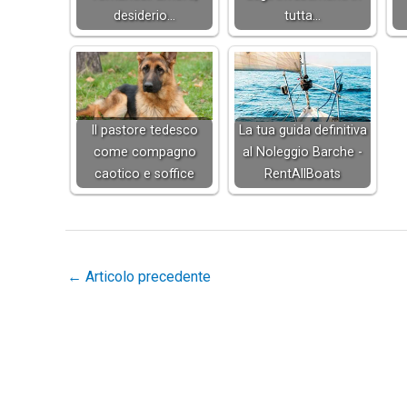
desiderio…
tutta…
Il pastore tedesco
La tua guida definitiva
come compagno
al Noleggio Barche -
caotico e soffice
RentAllBoats
←
Articolo precedente