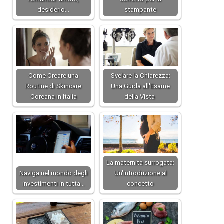
desiderio…
stampante
Come Creare una
Svelare la Chiarezza:
Routine di Skincare
Una Guida all'Esame
Coreana in Italia
della Vista
La maternità surrogata:
Naviga nel mondo degli
Un'introduzione al
investimenti in tutta…
concetto