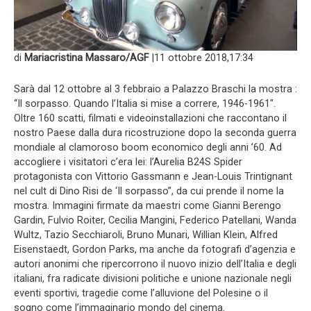
di
Mariacristina Massaro/AGF
|
11 ottobre 2018,17:34
Sarà dal 12 ottobre al 3 febbraio a Palazzo Braschi la mostra :
“Il sorpasso. Quando l’Italia si mise a correre, 1946-1961″.
Oltre 160 scatti, filmati e videoinstallazioni che raccontano il
nostro Paese dalla dura ricostruzione dopo la seconda guerra
mondiale al clamoroso boom economico degli anni ’60. Ad
accogliere i visitatori c’era lei: l’Aurelia B24S Spider
protagonista con Vittorio Gassmann e Jean-Louis Trintignant
nel cult di Dino Risi de ‘Il sorpasso”, da cui prende il nome la
mostra. Immagini firmate da maestri come Gianni Berengo
Gardin, Fulvio Roiter, Cecilia Mangini, Federico Patellani, Wanda
Wultz, Tazio Secchiaroli, Bruno Munari, Willian Klein, Alfred
Eisenstaedt, Gordon Parks, ma anche da fotografi d’agenzia e
autori anonimi che ripercorrono il nuovo inizio dell’Italia e degli
italiani, fra radicate divisioni politiche e unione nazionale negli
eventi sportivi, tragedie come l’alluvione del Polesine o il
sogno come l’immaginario mondo del cinema.