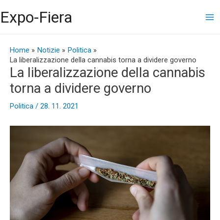
Vai
Ma
Expo-Fiera
al
contenuto
Me
Navigazione
articoli
Home
Notizie
Politica
La liberalizzazione della cannabis torna a dividere governo
La liberalizzazione della cannabis
torna a dividere governo
Politica
/
28. 11. 2021