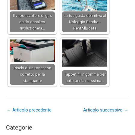
Il vaporizzatore di gas
La tua guida definitiva al
acido ossalico
Noleggio Barche -
rivoluzionerà…
RentAllBoats
Rischi di un toner non
corretto per la
Tappetini in gomma per
stampante
auto per la massima…
←
Articolo precedente
Articolo successivo
→
Categorie