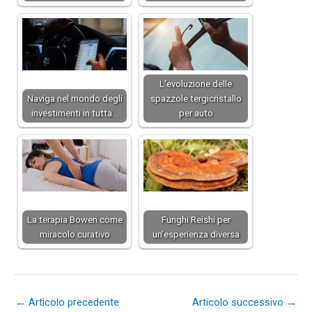
L'evoluzione delle
Naviga nel mondo degli
spazzole tergicristallo
investimenti in tutta…
per auto
La terapia Bowen come
Funghi Reishi per
miracolo curativo
un'esperienza diversa
←
Articolo precedente
Articolo successivo
→