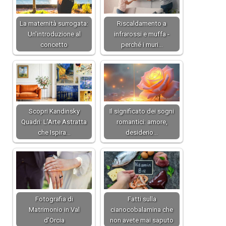
La maternità surrogata:
Riscaldamento a
Un'introduzione al
infrarossi e muffa -
concetto
perché i muri…
Scopri Kandinsky
Il significato dei sogni
Quadri: L’Arte Astratta
romantici: amore,
che Ispira…
desiderio…
Fotografia di
Fatti sulla
Matrimonio in Val
cianocobalamina che
d’Orcia
non avete mai saputo