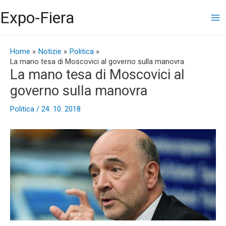
Vai
Ma
Expo-Fiera
al
contenuto
Me
Navigazione
articoli
Home
Notizie
Politica
La mano tesa di Moscovici al governo sulla manovra
La mano tesa di Moscovici al
governo sulla manovra
Politica
/
24. 10. 2018