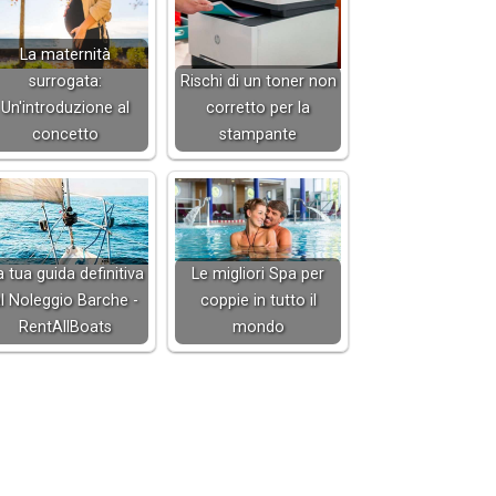
La maternità
surrogata:
Rischi di un toner non
Un'introduzione al
corretto per la
concetto
stampante
a tua guida definitiva
Le migliori Spa per
l Noleggio Barche -
coppie in tutto il
RentAllBoats
mondo