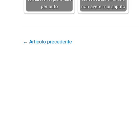
per auto
non avete mai saputo
←
Articolo precedente