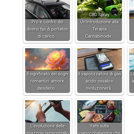
CBD Spray:
Pro e contro dei
Un'Introduzione alla
diversi tipi di portatori
Terapia
di carico…
Cannabinoide…
Il significato dei sogni
Il vaporizzatore di gas
L
romantici: amore,
acido ossalico
a
desiderio…
rivoluzionerà…
L'evoluzione delle
Fatti sulla
spazzole tergicristallo
cianocobalamina che