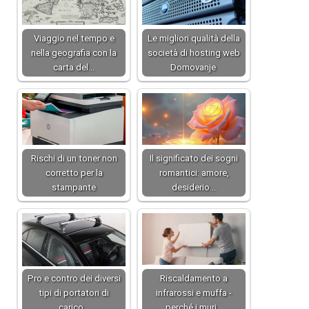
Viaggio nel tempo e
Le migliori qualità della
nella geografia con la
società di hosting web
carta del…
Domovanje
Rischi di un toner non
Il significato dei sogni
corretto per la
romantici: amore,
stampante
desiderio…
Pro e contro dei diversi
Riscaldamento a
tipi di portatori di
infrarossi e muffa -
carico…
perché i muri…