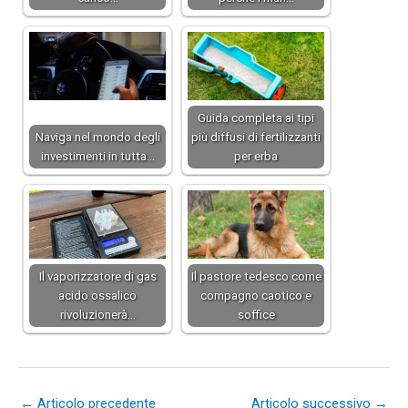
Guida completa ai tipi
Naviga nel mondo degli
più diffusi di fertilizzanti
investimenti in tutta…
per erba
Il vaporizzatore di gas
Il pastore tedesco come
acido ossalico
compagno caotico e
rivoluzionerà…
soffice
←
Articolo precedente
Articolo successivo
→