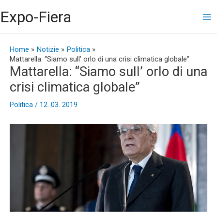
Vai
Ma
Expo-Fiera
al
contenuto
Me
Navigazione
articoli
Home
Notizie
Politica
Mattarella: “Siamo sull’ orlo di una crisi climatica globale”
Mattarella: “Siamo sull’ orlo di una
crisi climatica globale”
Politica
/
12. 03. 2019