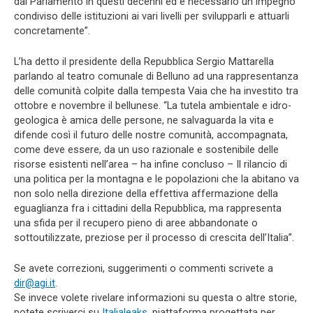
dal Parlamento in questi decenni ed è necessario un impegno
condiviso delle istituzioni ai vari livelli per svilupparli e attuarli
concretamente”.
L’ha detto il presidente della Repubblica Sergio Mattarella
parlando al teatro comunale di Belluno ad una rappresentanza
delle comunità colpite dalla tempesta Vaia che ha investito tra
ottobre e novembre il bellunese. “La tutela ambientale e idro-
geologica è amica delle persone, ne salvaguarda la vita e
difende così il futuro delle nostre comunità, accompagnata,
come deve essere, da un uso razionale e sostenibile delle
risorse esistenti nell’area – ha infine concluso – Il rilancio di
una politica per la montagna e le popolazioni che la abitano va
non solo nella direzione della effettiva affermazione della
eguaglianza fra i cittadini della Repubblica, ma rappresenta
una sfida per il recupero pieno di aree abbandonate o
sottoutilizzate, preziose per il processo di crescita dell’Italia”.
Se avete correzioni, suggerimenti o commenti scrivete a
dir@agi.it
.
Se invece volete rivelare informazioni su questa o altre storie,
potete scriverci su
Italialeaks
, piattaforma progettata per