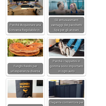
Gli entusiasmanti
Perché Acquistare una
vantaggi dei pacchetti
Scrivania Regolabile in…
Spa per gli anziani
Perché i tappetini in
Funghi Reishi per
gomma sono importanti
un'esperienza diversa
in ogni auto
Elegante contenitore per