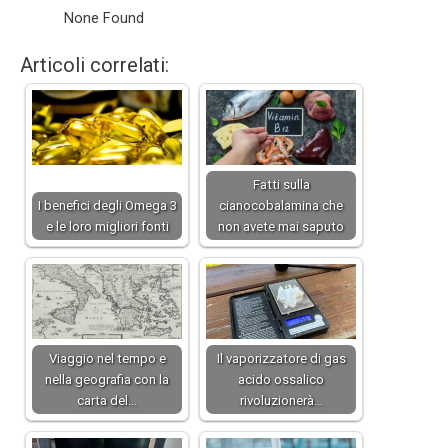
None Found
Articoli correlati:
Fatti sulla
I benefici degli Omega 3
cianocobalamina che
e le loro migliori fonti
non avete mai saputo
Viaggio nel tempo e
Il vaporizzatore di gas
nella geografia con la
acido ossalico
carta del…
rivoluzionerà…