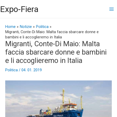
Vai
Ma
Expo-Fiera
al
contenuto
Me
Navigazione
articoli
Home
Notizie
Politica
Migranti, Conte-Di Maio: Malta faccia sbarcare donne e
bambini e li accoglieremo in Italia
Migranti, Conte-Di Maio: Malta
faccia sbarcare donne e bambini
e li accoglieremo in Italia
Politica
/
04. 01. 2019