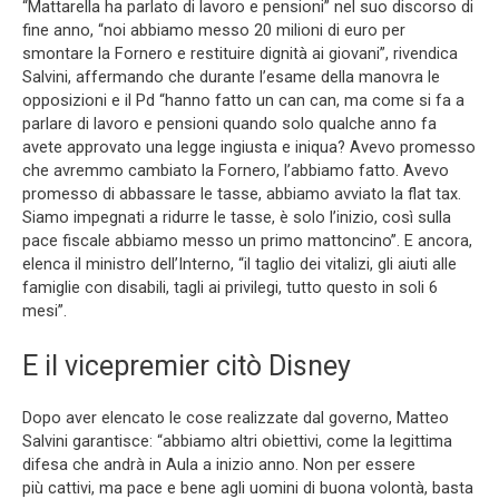
“Mattarella ha parlato di lavoro e pensioni” nel suo discorso di
fine anno, “noi abbiamo messo 20 milioni di euro per
smontare la Fornero e restituire dignità ai giovani”, rivendica
Salvini, affermando che durante l’esame della manovra le
opposizioni e il Pd “hanno fatto un can can, ma come si fa a
parlare di lavoro e pensioni quando solo qualche anno fa
avete approvato una legge ingiusta e iniqua? Avevo promesso
che avremmo cambiato la Fornero, l’abbiamo fatto. Avevo
promesso di abbassare le tasse, abbiamo avviato la flat tax.
Siamo impegnati a ridurre le tasse, è solo l’inizio, così sulla
pace fiscale abbiamo messo un primo mattoncino”. E ancora,
elenca il ministro dell’Interno, “il taglio dei vitalizi, gli aiuti alle
famiglie con disabili, tagli ai privilegi, tutto questo in soli 6
mesi”.
E il vicepremier citò Disney
Dopo aver elencato le cose realizzate dal governo, Matteo
Salvini garantisce: “abbiamo altri obiettivi, come la legittima
difesa che andrà in Aula a inizio anno. Non per essere
più cattivi, ma pace e bene agli uomini di buona volontà, basta