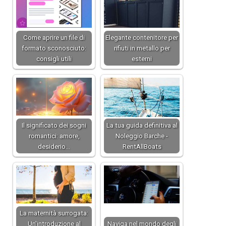
Come aprire un file di
Elegante contenitore per
formato sconosciuto:
rifiuti in metallo per
consigli utili
esterni
Il significato dei sogni
La tua guida definitiva al
romantici: amore,
Noleggio Barche -
desiderio…
RentAllBoats
La maternità surrogata:
Un'introduzione al
Naviga nel mondo degli