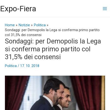
Vai
Ma
Expo-Fiera
al
contenuto
Me
Navigazione
articoli
Home
Notizie
Politica
Sondaggi: per Demopolis la Lega si conferma primo partito
col 31,5% dei consensi
Sondaggi: per Demopolis la Lega
si conferma primo partito col
31,5% dei consensi
Politica
/
17. 10. 2018