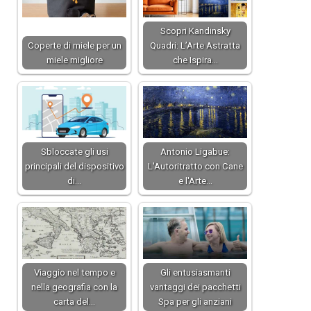
Scopri Kandinsky
Coperte di miele per un
Quadri: L’Arte Astratta
miele migliore
che Ispira…
Sbloccate gli usi
Antonio Ligabue:
principali del dispositivo
L'Autoritratto con Cane
di…
e l'Arte…
Viaggio nel tempo e
Gli entusiasmanti
nella geografia con la
vantaggi dei pacchetti
carta del…
Spa per gli anziani