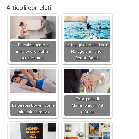
Articoli correlati:
Riscaldamento a
La tua guida definitiva al
infrarossi e muffa -
Noleggio Barche -
perché i muri…
RentAllBoats
Fotografia di
La terapia Bowen come
Matrimonio in Val
miracolo curativo
d’Orcia