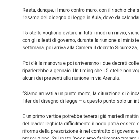
Resta, dunque, il muro contro muro, con il rischio che s
l’esame del disegno di legge in Aula, dove da calend
I 5 stelle vogliono evitare in tutti i modi un rinvio, v
con gli alleati di governo, durante la riunione al minis
settimana, poi arriva alla Camera il decreto Sicurezza,
Poi c’è la manovra e poi arriveranno i due decreti colle
riparlerebbe a gennaio. Un timing che i 5 stelle non v
alcuni dei presenti alla riunione in via Arenula.
“Siamo arrivati a un punto morto, la situazione si è i
l’iter del disegno di legge – a questo punto solo un in
E un primo vertice potrebbe tenersi già martedì mattina
del leader leghista difficilmente il nodo potrà essere s
riforma della prescrizione è nel contratto di governo e
prescrizione. Sul resto “possiamo facilmente trovare u