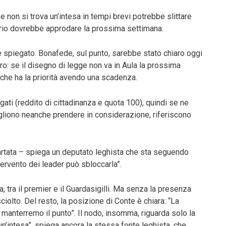
e non si trova un’intesa in tempi brevi potrebbe slittare
ario dovrebbe approdare la prossima settimana.
iene spiegato. Bonafede, sul punto, sarebbe stato chiaro oggi
tero: se il disegno di legge non va in Aula la prossima
 che ha la priorità avendo una scadenza.
gati (reddito di cittadinanza e quota 100), quindi se ne
ogliono neanche prendere in considerazione, riferiscono
ncartata – spiega un deputato leghista che sta seguendo
tervento dei leader può sbloccarla”.
, tra il premier e il Guardasigilli. Ma senza la presenza
ciolto. Del resto, la posizione di Conte è chiara: “La
 manterremo il punto”. Il nodo, insomma, riguarda solo la
n’intesa”, spiega ancora la stessa fonte leghista, che