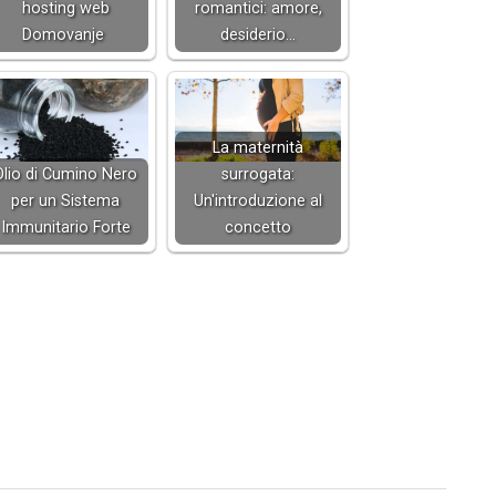
hosting web
romantici: amore,
Domovanje
desiderio…
La maternità
Olio di Cumino Nero
surrogata:
per un Sistema
Un'introduzione al
Immunitario Forte
concetto