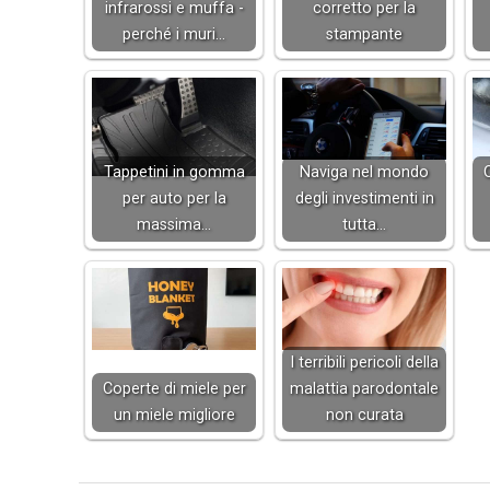
infrarossi e muffa -
corretto per la
perché i muri…
stampante
Tappetini in gomma
Naviga nel mondo
per auto per la
degli investimenti in
massima…
tutta…
I terribili pericoli della
Coperte di miele per
malattia parodontale
un miele migliore
non curata