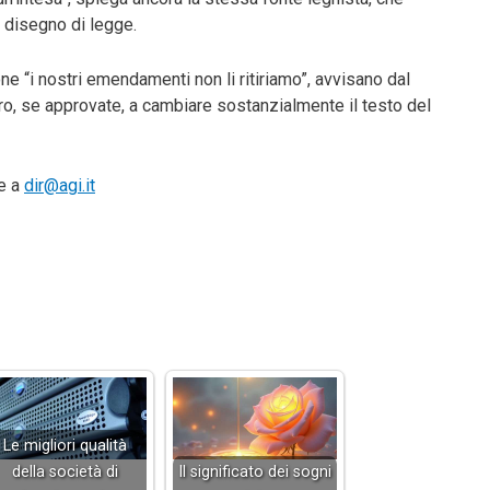
l disegno di legge.
one “i nostri emendamenti non li ritiriamo”, avvisano dal
bero, se approvate, a cambiare sostanzialmente il testo del
te a
dir@agi.it
Le migliori qualità
della società di
Il significato dei sogni