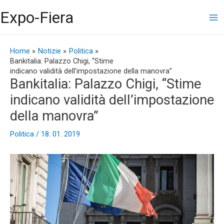
Vai
Ma
Expo-Fiera
al
contenuto
Me
Navigazione
articoli
Home
Notizie
Politica
Bankitalia: Palazzo Chigi, “Stime
indicano validità dell’impostazione della manovra”
Bankitalia: Palazzo Chigi, “Stime
indicano validità dell’impostazione
della manovra”
Politica
/
18. 01. 2019