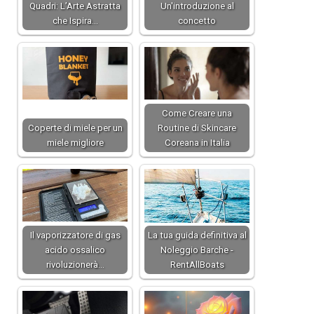
Quadri: L’Arte Astratta
Un'introduzione al
che Ispira…
concetto
Come Creare una
Coperte di miele per un
Routine di Skincare
miele migliore
Coreana in Italia
Il vaporizzatore di gas
La tua guida definitiva al
acido ossalico
Noleggio Barche -
rivoluzionerà…
RentAllBoats