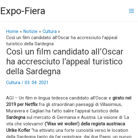
Vai
Ma
Expo-Fiera
al
contenuto
Me
Navigazione
articoli
Home
Notizie
Cultura
Così un film candidato all’Oscar ha accresciuto l’appeal
turistico della Sardegna
Così un film candidato all’Oscar
ha accresciuto l’appeal turistico
della Sardegna
Cultura
/
03. 04. 2021
AGI – Un film in lingua tedesca candidato all’Oscar e
girato nel
2019 per Netflix
fra gli straordinari paesaggi di Villasimius,
Muravera e Cagliari ha fatto salire l’appeal turistico della
Sardegna
sul mercato di Germania e Austria. La visione di ‘La
vita che volevamo’
(‘Was wir wollen’) della regista austriaca
Ulrike Kofler
“ha attivato una forte curiosità verso le location
della Sardegna tanto da far registrare, dai due Paesi, un nuovo