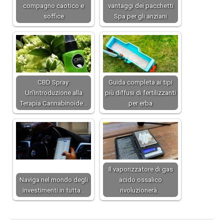
compagno caotico e
vantaggi dei pacchetti
soffice
Spa per gli anziani
CBD Spray:
Guida completa ai tipi
Un'Introduzione alla
più diffusi di fertilizzanti
Terapia Cannabinoide…
per erba
Il vaporizzatore di gas
Naviga nel mondo degli
acido ossalico
investimenti in tutta…
rivoluzionerà…