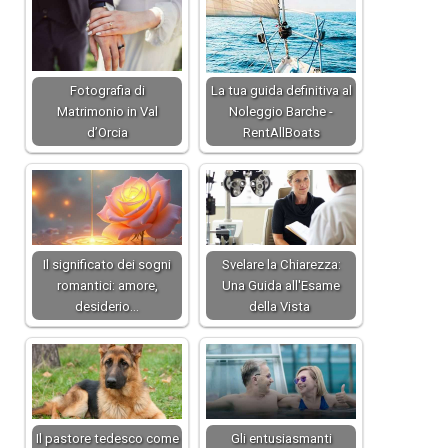
Fotografia di
La tua guida definitiva al
Matrimonio in Val
Noleggio Barche -
d’Orcia
RentAllBoats
Il significato dei sogni
Svelare la Chiarezza:
romantici: amore,
Una Guida all'Esame
desiderio…
della Vista
Il pastore tedesco come
Gli entusiasmanti