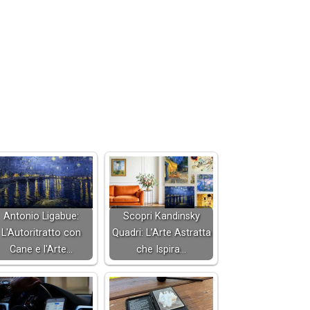
Antonio Ligabue:
Scopri Kandinsky
L'Autoritratto con
Quadri: L’Arte Astratta
Cane e l'Arte…
che Ispira…