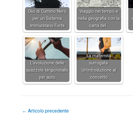
Olio di Cumino Nero
Viaggio nel tempo e
per un Sistema
nella geografia con la
Immunitario Forte
carta del…
La maternità
L'evoluzione delle
surrogata:
spazzole tergicristallo
Un'introduzione al
per auto
concetto
←
Articolo precedente