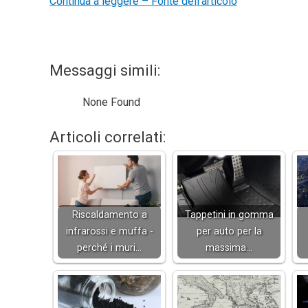
Continua a leggere – Fonte dell’articolo
Messaggi simili:
None Found
Articoli correlati:
Riscaldamento a
Tappetini in gomma
infrarossi e muffa -
per auto per la
perché i muri…
massima…