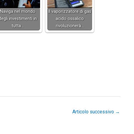
Naviga nel mondo
Il vaporizzatore di gas
degli investimenti in
acido ossalico
tutta…
rivoluzionerà…
Articolo successivo
→