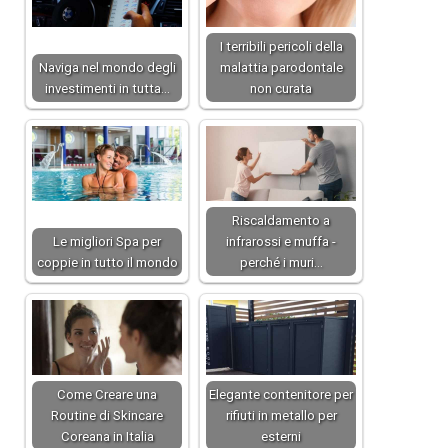
I terribili pericoli della
Naviga nel mondo degli
malattia parodontale
investimenti in tutta…
non curata
Riscaldamento a
Le migliori Spa per
infrarossi e muffa -
coppie in tutto il mondo
perché i muri…
Come Creare una
Elegante contenitore per
Routine di Skincare
rifiuti in metallo per
Coreana in Italia
esterni