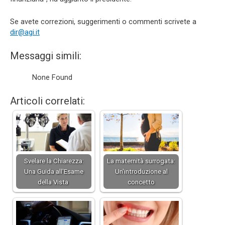
Se avete correzioni, suggerimenti o commenti scrivete a
dir@agi.it
Messaggi simili:
None Found
Articoli correlati:
Svelare la Chiarezza:
La maternità surrogata:
Una Guida all'Esame
Un'introduzione al
della Vista
concetto