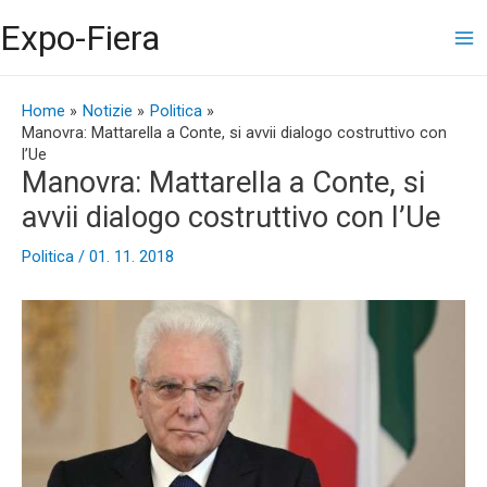
Vai
Ma
Expo-Fiera
al
contenuto
Me
Navigazione
articoli
Home
Notizie
Politica
Manovra: Mattarella a Conte, si avvii dialogo costruttivo con
l’Ue
Manovra: Mattarella a Conte, si
avvii dialogo costruttivo con l’Ue
Politica
/
01. 11. 2018