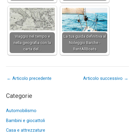
Viaggio nel tempo e
La tua guida definitiva al
nella geografia con la
Noleggio Barche -
carta del…
RentAllBoats
←
Articolo precedente
Articolo successivo
→
Categorie
Automobilismo
Bambini e giocattoli
Casa e attrezzature