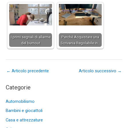
I primi segnali di allarme
Perché Acquistare una
del burnout
Scrivania Regolabile in…
←
Articolo precedente
Articolo successivo
→
Categorie
Automobilismo
Bambini e giocattoli
Casa e attrezzature