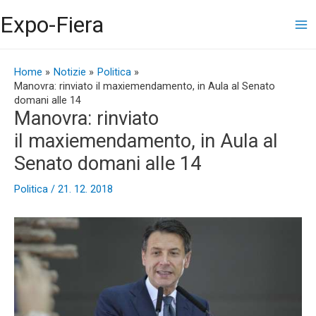
Vai
Ma
Expo-Fiera
al
contenuto
Me
Navigazione
articoli
Home
Notizie
Politica
Manovra: rinviato il maxiemendamento, in Aula al Senato
domani alle 14
Manovra: rinviato
il maxiemendamento, in Aula al
Senato domani alle 14
Politica
/
21. 12. 2018