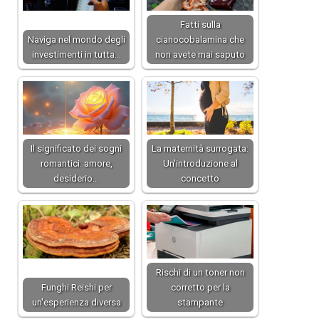
Fatti sulla
Naviga nel mondo degli
cianocobalamina che
investimenti in tutta…
non avete mai saputo
Il significato dei sogni
La maternità surrogata:
romantici: amore,
Un'introduzione al
desiderio…
concetto
Rischi di un toner non
Funghi Reishi per
corretto per la
un'esperienza diversa
stampante