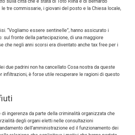
to sulla città che è stata di Totò Riina e di Bernardo
 le tre commissarie, i giovani del posto e la Chiesa locale,
isi. “Vogliamo essere sentinelle”, hanno assicurato i
to: sul fronte della partecipazione, di una maggiore
 che negli anni scorsi era diventato anche tax free per i
 dei due padrini non ha cancellato Cosa nostra da queste
infiltrazioni, è forse utile recuperare le ragioni di questo
fiuti
di ingerenza da parte della criminalità organizzata che
alità degli organi eletti nelle consultazioni
 andamento dell’amministrazione ed il funzionamento dei