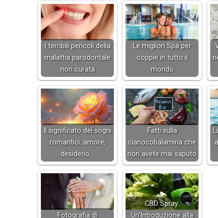
I terribili pericoli della
Le migliori Spa per
malattia parodontale
coppie in tutto il
n
non curata
mondo
Il significato dei sogni
Fatti sulla
L
romantici: amore,
cianocobalamina che
a
desiderio…
non avete mai saputo
CBD Spray:
Fotografia di
Un'Introduzione alla