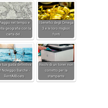
Viaggio nel tempo e
I benefici degli Omega
ella geografia con la
3 e le loro migliori
carta del…
fonti
a tua guida definitiva
Rischi di un toner non
l Noleggio Barche -
corretto per la
RentAllBoats
stampante