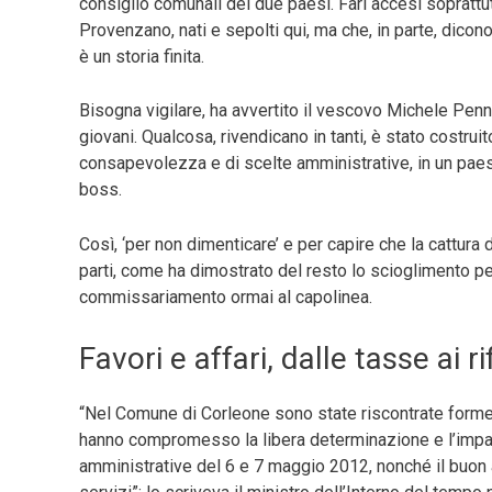
consiglio comunali dei due paesi. Fari accesi soprattut
Provenzano, nati e sepolti qui, ma che, in parte, dicono
è un storia finita.
Bisogna vigilare, ha avvertito il vescovo Michele Penn
giovani. Qualcosa, rivendicano in tanti, è stato costrui
consapevolezza e di scelte amministrative, in un paese
boss.
Così, ‘per non dimenticare’ e per capire che la cattura
parti, come ha dimostrato del resto lo scioglimento per 
commissariamento ormai al capolinea.
Favori e affari, dalle tasse ai ri
“Nel Comune di Corleone sono state riscontrate forme 
hanno compromesso la libera determinazione e l’imparzi
amministrative del 6 e 7 maggio 2012, nonché il buon