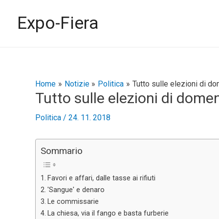
Vai
al
Expo-Fiera
contenuto
Navigazione
Home
Notizie
Politica
Tutto sulle elezioni di d
Tutto sulle elezioni di dome
articoli
Politica
/
24. 11. 2018
Sommario
Favori e affari, dalle tasse ai rifiuti
'Sangue' e denaro
Le commissarie
La chiesa, via il fango e basta furberie