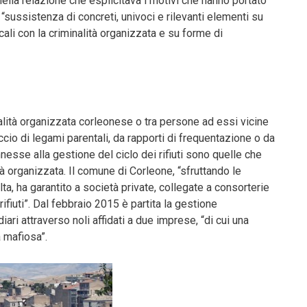
 nella relazione che esplicitava i motivi che hanno portato
 “sussistenza di concreti, univoci e rilevanti elementi su
ocali con la criminalità organizzata e su forme di
alità organizzata corleonese o tra persone ad essi vicine
eccio di legami parentali, da rapporti di frequentazione o da
esse alla gestione del ciclo dei rifiuti sono quelle che
à organizzata. Il comune di Corleone, “sfruttando le
olta, ha garantito a società private, collegate a consorterie
rifiuti”. Dal febbraio 2015 è partita la gestione
ari attraverso noli affidati a due imprese, “di cui una
a mafiosa”.