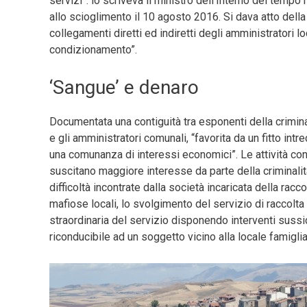
servizi”: lo scriveva il ministro dell’Interno del tempo
allo scioglimento il 10 agosto 2016. Si dava atto della
collegamenti diretti ed indiretti degli amministratori l
condizionamento”.
‘Sangue’ e denaro
Documentata una contiguità tra esponenti della crimin
e gli amministratori comunali, “favorita da un fitto intr
una comunanza di interessi economici”. Le attività conn
suscitano maggiore interesse da parte della criminalit
difficoltà incontrate dalla società incaricata della racc
mafiose locali, lo svolgimento del servizio di raccolta 
straordinaria del servizio disponendo interventi sussidi
riconducibile ad un soggetto vicino alla locale famigli