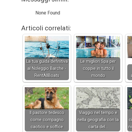
None Found
Articoli correlati:
La tua guida definitiva
Le migliori Spa per
al Noleggio Barche -
coppie in tutto il
RentAllBoats
mondo
Il pastore tedesco
Viaggio nel tempo e
come compagno
nella geografia con la
c
caotico e soffice
carta del…
n