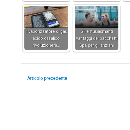
Il vaporizzatore di gas
Gli entusiasmanti
acido ossalico
vantaggi dei pacchetti
rivoluzionerà…
Spa per gli anziani
←
Articolo precedente