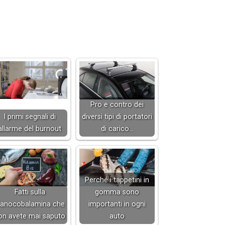
Pro e contro dei
I primi segnali di
diversi tipi di portatori
allarme del burnout
di carico…
Perché i tappetini in
Fatti sulla
gomma sono
ianocobalamina che
importanti in ogni
on avete mai saputo
auto