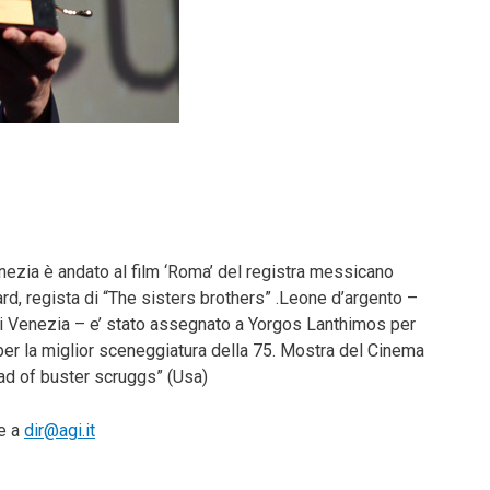
ezia è andato al film ‘Roma’ del registra messicano
d, regista di “The sisters brothers” .Leone d’argento –
di Venezia – e’ stato assegnato a Yorgos Lanthimos per
per la miglior sceneggiatura della 75. Mostra del Cinema
lad of buster scruggs” (Usa)
te a
dir@agi.it