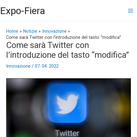
Vai
Ma
Expo-Fiera
al
contenuto
Me
Navigazione
articoli
Home
Notizie
Innovazione
Come sarà Twitter con l’introduzione del tasto “modifica”
Come sarà Twitter con
l’introduzione del tasto “modifica”
Innovazione
/
07. 04. 2022