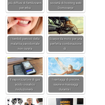
più diffusi di fertilizzanti
società di hosting web
per erba
Domovanje
I terribili pericoli della
Scarpe da moto per una
malattia parodontale
perfetta combinazione
non curata
di…
Il vaporizzatore di gas
I vantaggi di piscine,
acido ossalico
saune e massaggi
rivoluzionerà…
durante i…