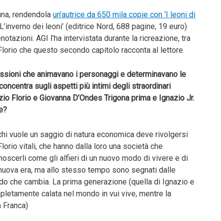
tuna, rendendola
un’autrice da 650 mila copie con ‘I leoni di
L’inverno dei leoni’ (editrice Nord, 688 pagine, 19 euro)
enotazioni. AGI l’ha intervistata durante la ricreazione, tra
 Florio che questo secondo capitolo racconta al lettore.
passioni che animavano i personaggi e determinavano le
ncentra sugli aspetti più intimi degli straordinari
zio Florio e Giovanna D’Ondes Trigona prima e Ignazio Jr.
e?
 chi vuole un saggio di natura economica deve rivolgersi
lorio vitali, che hanno dalla loro una società che
noscerli come gli alfieri di un nuovo modo di vivere e di
a nuova era, ma allo stesso tempo sono segnati dalle
ndo che cambia. La prima generazione (quella di Ignazio e
letamente calata nel mondo in vui vive, mentre la
 Franca)