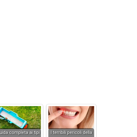
uida completa ai tipi
I terribili pericoli della