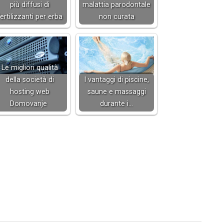
più diffusi di
malattia parodontale
ertilizzanti per erba
non curata
Le migliori qualità
della società di
I vantaggi di piscine,
hosting web
saune e massaggi
Domovanje
durante i…