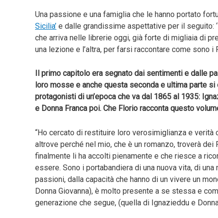
Una passione e una famiglia che le hanno portato for
Sicilia’
e dalle grandissime aspettative per il seguito: ‘
che arriva nelle librerie oggi, già forte di migliaia di pr
una lezione e l’altra, per farsi raccontare come sono i
Il primo capitolo era segnato dai sentimenti e dalle 
loro mosse e anche questa seconda e ultima parte si co
protagonisti di un’epoca che va dal 1865 al 1935: Igna
e Donna Franca poi. Che Florio racconta questo volum
“Ho cercato di restituire loro verosimiglianza e verità
altrove perché nel mio, che è un romanzo, troverà dei F
finalmente li ha accolti pienamente e che riesce a rico
essere. Sono i portabandiera di una nuova vita, di un
passioni, dalla capacità che hanno di un vivere un mo
Donna Giovanna), è molto presente a se stessa e comp
generazione che segue, (quella di Ignazieddu e Donna