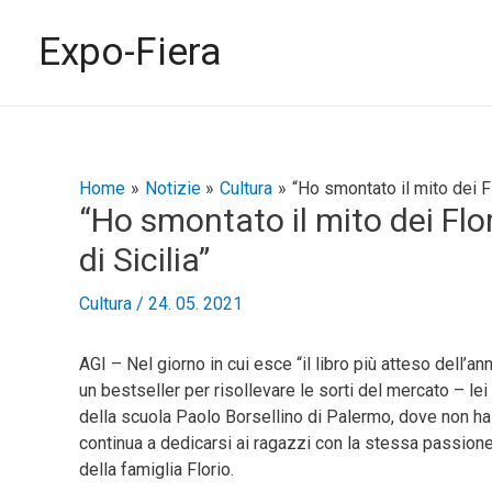
Vai
al
Expo-Fiera
contenuto
Navigazione
Home
Notizie
Cultura
“Ho smontato il mito dei Fl
“Ho smontato il mito dei Flor
articoli
di Sicilia”
Cultura
/
24. 05. 2021
AGI – Nel giorno in cui esce “il libro più atteso dell’an
un bestseller per risollevare le sorti del mercato – lei
della scuola Paolo Borsellino di Palermo, dove non 
continua a dedicarsi ai ragazzi con la stessa passione 
della famiglia Florio.