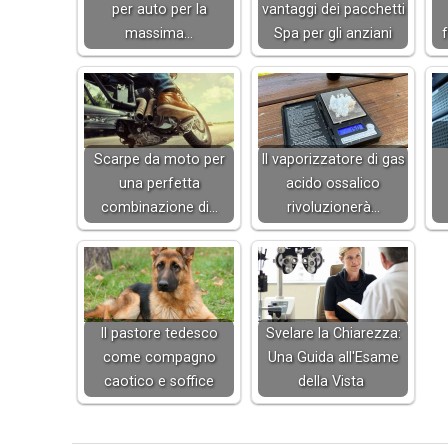
per auto per la
vantaggi dei pacchetti
massima…
Spa per gli anziani
f
Scarpe da moto per
Il vaporizzatore di gas
una perfetta
acido ossalico
combinazione di…
rivoluzionerà…
Il pastore tedesco
Svelare la Chiarezza:
come compagno
Una Guida all'Esame
caotico e soffice
della Vista