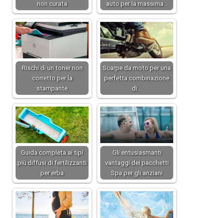
non curata
auto per la massima…
Rischi di un toner non
Scarpe da moto per una
corretto per la
perfetta combinazione
stampante
di…
Guida completa ai tipi
Gli entusiasmanti
più diffusi di fertilizzanti
vantaggi dei pacchetti
per erba
Spa per gli anziani