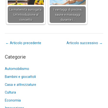
La maternità surrogata:
I vantaggi di piscine,
Un'introduzione al
saune e massaggi
concetto
durante i…
←
Articolo precedente
Articolo successivo
→
Categorie
Automobilismo
Bambini e giocattoli
Casa e attrezzature
Cultura
Economia