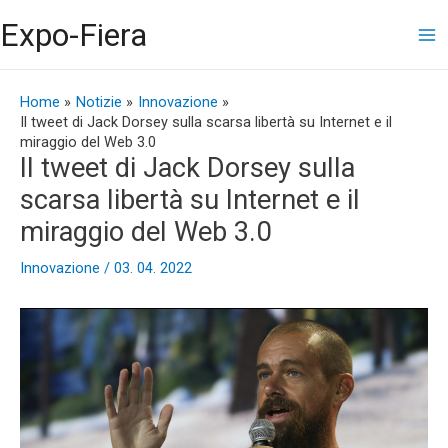
Vai
Ma
Expo-Fiera
al
contenuto
Me
Navigazione
articoli
Home
Notizie
Innovazione
Il tweet di Jack Dorsey sulla scarsa libertà su Internet e il
miraggio del Web 3.0
Il tweet di Jack Dorsey sulla
scarsa libertà su Internet e il
miraggio del Web 3.0
Innovazione
/
03. 04. 2022