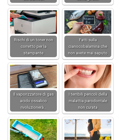
Rischi di un toner non
Fatti sulla
corretto per la
cianocobalamina che
stampante
non avete mai saputo
Il vaporizzatore di gas
I terribili pericoli della
acido ossalico
malattia parodontale
rivoluzionerà…
non curata