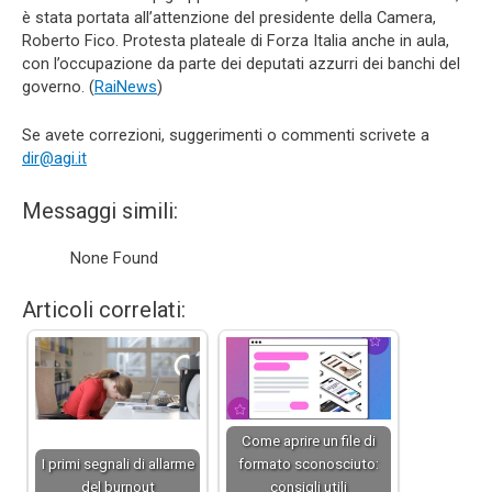
è stata portata all’attenzione del presidente della Camera,
Roberto Fico. Protesta plateale di Forza Italia anche in aula,
con l’occupazione da parte dei deputati azzurri dei banchi del
governo. (
RaiNews
)
Se avete correzioni, suggerimenti o commenti scrivete a
dir@agi.it
Messaggi simili:
None Found
Articoli correlati:
Come aprire un file di
I primi segnali di allarme
formato sconosciuto:
del burnout
consigli utili