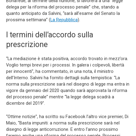
Bonafede, al termine della riunione, si lavorerà a una “legge
delega per la riforma del processo penale” che, stando a
quanto anticipato da Salvini, “sarà all’esame del Senato la
prossima settimana” (
La Repubblica
).
I termini dell’accordo sulla
prescrizione
“La mediazione è stata positiva, accordo trovato in mezz’ora.
Voglio tempi brevi per i processi. In galera i colpevoli, libertà
per innocenti”, ha commentato, in una nota, il ministro
dell’Interno. Salvini ha fornito dettagli sulla tempistica: “La
norma sulla prescrizione sarà nel disegno di legge ma entra in
vigore da gennaio del 2020 quando sarà approvata la riforma
del processo penale” mentre “la legge delega scadrà a
dicembre del 2019”.
“Ottime notizie”, ha scritto su Facebook l’altro vice premier, Di
Maio, “Basta impuniti: a norma sulla prescrizione sarà nel
disegno di legge anticorruzione. E entro l’anno prossimo
faremo anche una riforma del processo penale. Processi