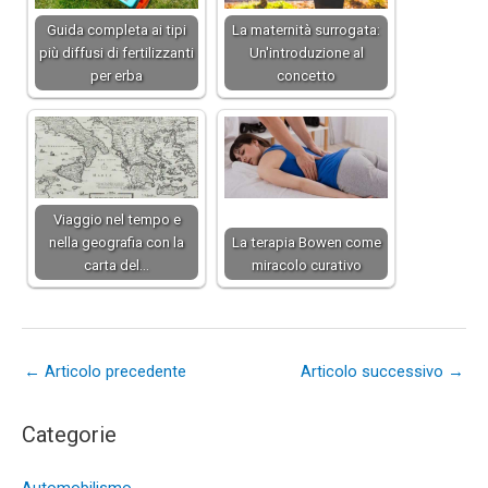
Guida completa ai tipi
La maternità surrogata:
più diffusi di fertilizzanti
Un'introduzione al
per erba
concetto
Viaggio nel tempo e
nella geografia con la
La terapia Bowen come
carta del…
miracolo curativo
←
Articolo precedente
Articolo successivo
→
Categorie
Automobilismo