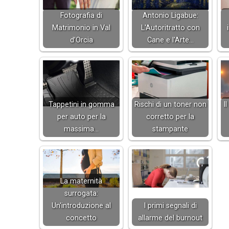
Fotografia di
Antonio Ligabue:
Matrimonio in Val
L'Autoritratto con
d’Orcia
Cane e l'Arte…
Tappetini in gomma
Rischi di un toner non
I
per auto per la
corretto per la
massima…
stampante
La maternità
surrogata:
Un'introduzione al
I primi segnali di
concetto
allarme del burnout