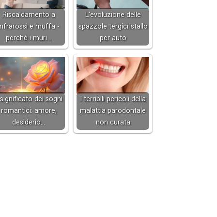
Riscaldamento a
L'evoluzione delle
infrarossi e muffa -
spazzole tergicristallo
perché i muri…
per auto
l significato dei sogni
I terribili pericoli della
romantici: amore,
malattia parodontale
desiderio…
non curata