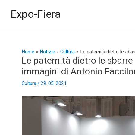
Vai
al
Expo-Fiera
contenuto
Navigazione
Home
Notizie
Cultura
Le paternità dietro le sba
Le paternità dietro le sbarre
articoli
immagini di Antonio Faccil
Cultura
/
29. 05. 2021