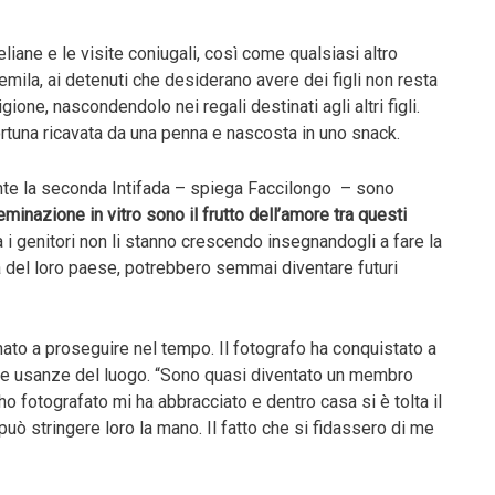
eliane e le visite coniugali, così come qualsiasi altro
uemila, ai detenuti che desiderano avere dei figli non resta
ione, nascondendolo nei regali destinati agli altri figli.
fortuna ricavata da una penna e nascosta in uno snack.
rante la seconda Intifada – spiega Faccilongo – sono
nseminazione
in vitro sono il frutto dell’amore tra questi
 i genitori non li stanno crescendo insegnandogli a fare la
a del loro paese, potrebbero semmai diventare futuri
nato a proseguire nel tempo. Il fotografo ha conquistato a
do le usanze del luogo. “Sono quasi diventato un membro
ho fotografato mi ha abbracciato e dentro casa si è tolta il
può stringere loro la mano. Il fatto che si fidassero di me