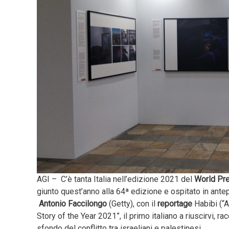
AGI – C’è tanta Italia nell’edizione 2021 del
World Pr
giunto quest’anno alla 64ª edizione e ospitato in ant
Antonio Faccilongo
(Getty), con il
reportage
Habibi (“A
Story of the Year 2021”, il primo italiano a riuscirvi, ra
sfondo del conflitto tra israeliani e palestinesi.