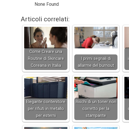
None Found
Articoli correlati:
Come Creare una
Routine di Skincare
I primi segnali di
Coreana in Italia
allarme del burnout
Elegante contenitore
Rischi di un toner non
per rifiuti in metallo
corretto per la
per esterni
stampante