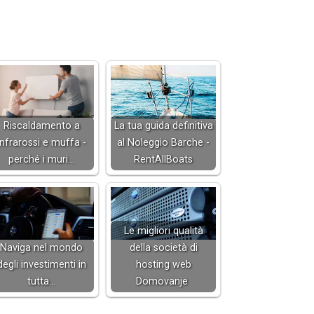
Riscaldamento a
La tua guida definitiva
infrarossi e muffa -
al Noleggio Barche -
perché i muri…
RentAllBoats
Le migliori qualità
Naviga nel mondo
della società di
degli investimenti in
hosting web
tutta…
Domovanje