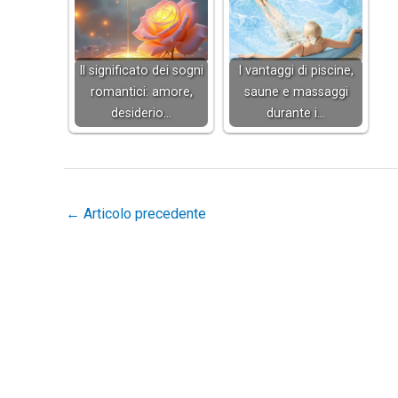
Il significato dei sogni
I vantaggi di piscine,
romantici: amore,
saune e massaggi
desiderio…
durante i…
←
Articolo precedente