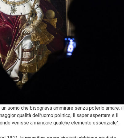
 un uomo che bisognava ammirare senza poterlo amare; il
 maggior qualità dell’uomo politico, il saper aspettare e il
mondo venisse a mancare qualche elemento essenziale”.