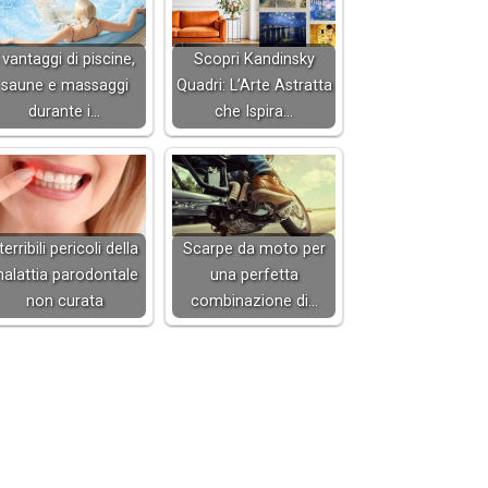
 vantaggi di piscine,
Scopri Kandinsky
saune e massaggi
Quadri: L’Arte Astratta
durante i…
che Ispira…
 terribili pericoli della
Scarpe da moto per
alattia parodontale
una perfetta
non curata
combinazione di…