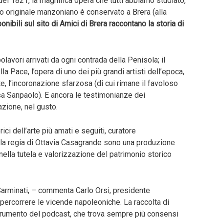
del 1821, la magnifica opera che tutti abbiamo studiato,
o originale manzoniano è conservato a Brera (alla
nibili sul sito di Amici di Brera raccontano la storia di
lavori arrivati da ogni contrada della Penisola; il
a Pace, l’opera di uno dei più grandi artisti dell’epoca,
e, l’incoronazione sfarzosa (di cui rimane il favoloso
a Sanpaolo). E ancora le testimonianze dei
zione, nel gusto.
ici dell’arte più amati e seguiti, curatore
 la regia di Ottavia Casagrande sono una produzione
nella tutela e valorizzazione del patrimonio storico
 Carminati, – commenta Carlo Orsi, presidente
percorrere le vicende napoleoniche. La raccolta di
strumento del podcast, che trova sempre più consensi