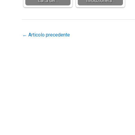
carta del…
rivoluzionerà…
←
Articolo precedente