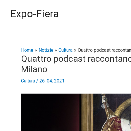
Vai
al
Expo-Fiera
contenuto
Navigazione
Home
Notizie
Cultura
Quattro podcast racconta
Quattro podcast raccontano
articoli
Milano
Cultura
/
26. 04. 2021