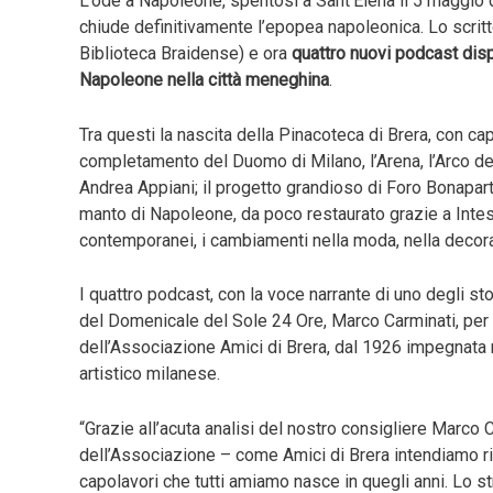
L’
ode a Napoleone
, spentosi a Sant’Elena il 5 maggio 
chiude definitivamente l’epopea napoleonica. Lo scritt
Biblioteca Braidense) e ora
quattro nuovi podcast dispo
Napoleone nella città meneghina
.
Tra questi la nascita della
Pinacoteca di Brera,
con capo
completamento del Duomo di Milano, l’Arena, l’Arco dell
Andrea Appiani; il progetto grandioso di Foro Bonapart
manto di Napoleone, da poco restaurato grazie a Intes
contemporanei, i cambiamenti nella moda, nella decora
I quattro podcast, con la voce narrante di uno degli stor
del Domenicale del Sole 24 Ore, Marco Carminati, per
dell’Associazione
Amici di Brera
, dal 1926 impegnata 
artistico milanese.
“Grazie all’acuta analisi del nostro consigliere Marco
dell’Associazione – come Amici di Brera intendiamo ri
capolavori che tutti amiamo nasce in quegli anni. Lo 