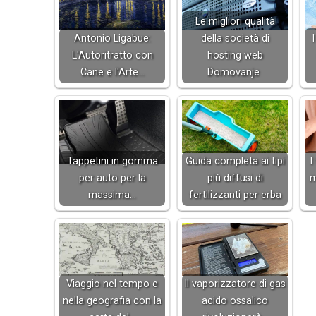
Le migliori qualità
Antonio Ligabue:
della società di
I
L'Autoritratto con
hosting web
Cane e l'Arte…
Domovanje
Tappetini in gomma
Guida completa ai tipi
I
per auto per la
più diffusi di
m
massima…
fertilizzanti per erba
Viaggio nel tempo e
Il vaporizzatore di gas
nella geografia con la
acido ossalico