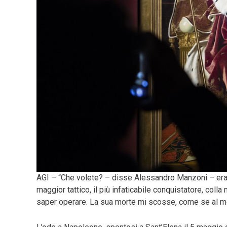
AGI – “Che volete? – disse Alessandro Manzoni – era
maggior tattico, il più infaticabile conquistatore, colla
saper operare. La sua morte mi scosse, come se al 