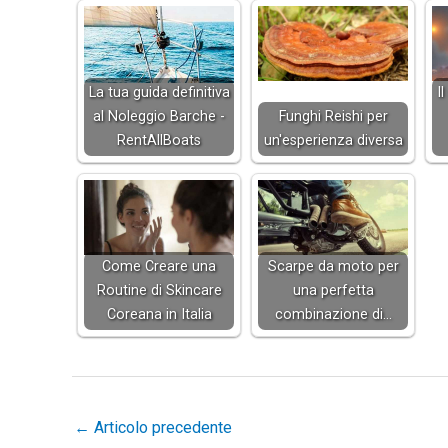
La tua guida definitiva
I
al Noleggio Barche -
Funghi Reishi per
RentAllBoats
un'esperienza diversa
Come Creare una
Scarpe da moto per
Routine di Skincare
una perfetta
Coreana in Italia
combinazione di…
←
Articolo precedente