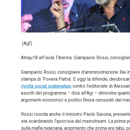
(Agf)
Atreju18 all’isola Tiberina. Giampaolo Rossi, consigli
Giampaolo Rossi, consigliere d’amministrazione Rai in qu
stampa di ‘Povera Patria’. E oggi la difende, derubric
rivolta social scatenatasi
contro l’editoriale di Alessan
ascolti del programma – dice all’Agi – dimostra quanto 
argomenti economici e politici finora censurati dal ma
Rossi ricorda anche il ministro Paolo Savona, presente 
sta scardinando l’ipocrisia del mainstream. La prima p
sulla mafia nigeriana, argomento che prima era tabù, p