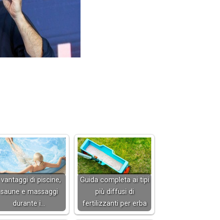
 vantaggi di piscine,
Guida completa ai tipi
saune e massaggi
più diffusi di
durante i…
fertilizzanti per erba