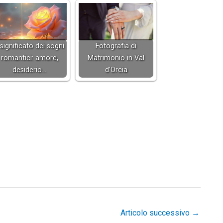
l significato dei sogni
Fotografia di
romantici: amore,
Matrimonio in Val
desiderio…
d’Orcia
Articolo successivo
→