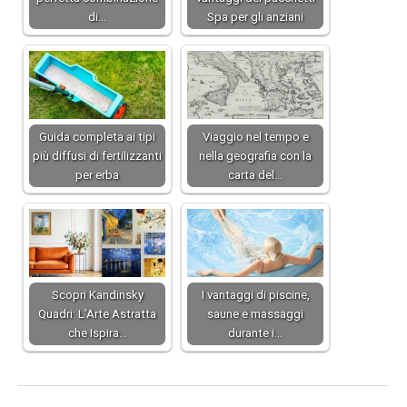
di…
Spa per gli anziani
Guida completa ai tipi
Viaggio nel tempo e
più diffusi di fertilizzanti
nella geografia con la
per erba
carta del…
Scopri Kandinsky
I vantaggi di piscine,
Quadri: L’Arte Astratta
saune e massaggi
che Ispira…
durante i…