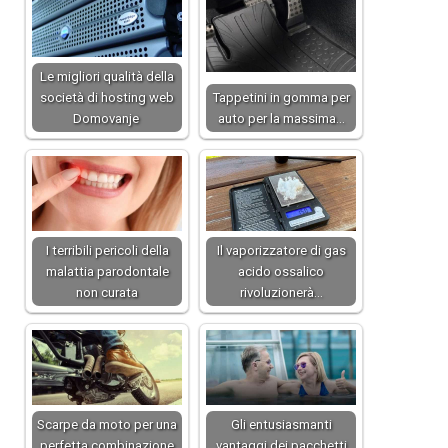
Le migliori qualità della
società di hosting web
Tappetini in gomma per
Domovanje
auto per la massima…
I terribili pericoli della
Il vaporizzatore di gas
malattia parodontale
acido ossalico
non curata
rivoluzionerà…
Scarpe da moto per una
Gli entusiasmanti
perfetta combinazione
vantaggi dei pacchetti