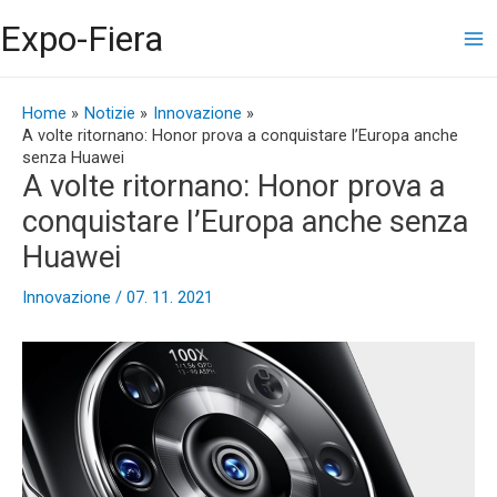
Vai
Ma
Expo-Fiera
al
contenuto
Me
Navigazione
articoli
Home
Notizie
Innovazione
A volte ritornano: Honor prova a conquistare l’Europa anche
senza Huawei
A volte ritornano: Honor prova a
conquistare l’Europa anche senza
Huawei
Innovazione
/
07. 11. 2021