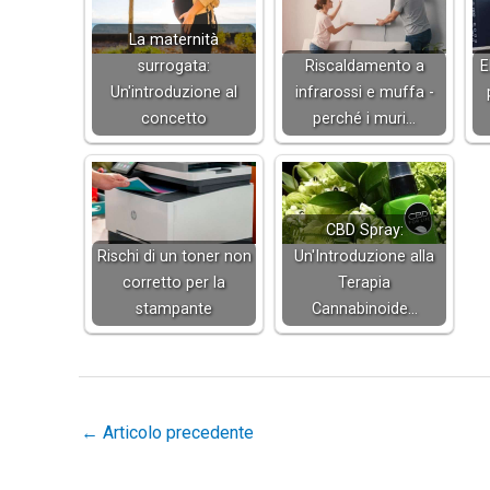
La maternità
surrogata:
Riscaldamento a
E
Un'introduzione al
infrarossi e muffa -
concetto
perché i muri…
CBD Spray:
Rischi di un toner non
Un'Introduzione alla
corretto per la
Terapia
stampante
Cannabinoide…
←
Articolo precedente