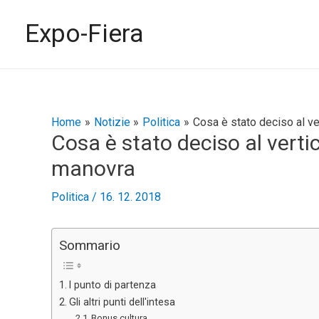
Vai
al
Expo-Fiera
contenuto
Navigazione
Home
Notizie
Politica
Cosa è stato deciso al v
Cosa è stato deciso al verti
articoli
manovra
Politica
/
16. 12. 2018
Sommario
l punto di partenza
Gli altri punti dell'intesa
Bonus cultura