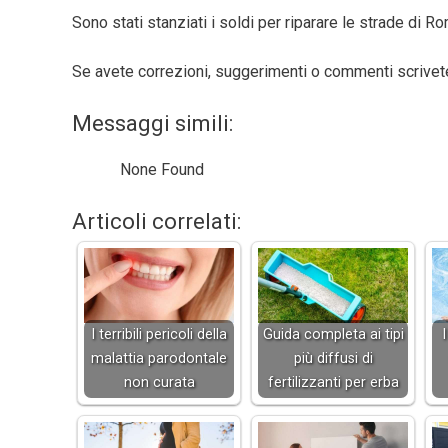
Sono stati stanziati i soldi per riparare le strade di R
Se avete correzioni, suggerimenti o commenti scrive
Messaggi simili:
None Found
Articoli correlati:
I terribili pericoli della
Guida completa ai tipi
I
malattia parodontale
più diffusi di
non curata
fertilizzanti per erba