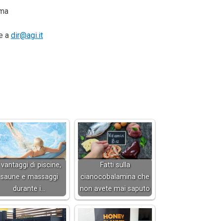
oma
te a
dir@agi.it
 vantaggi di piscine,
Fatti sulla
saune e massaggi
cianocobalamina che
durante i…
non avete mai saputo