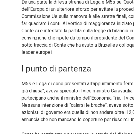
Da una parte la difesa strenua di Lega e M5s su ‘Quota c
dell’Europa di un ulteriore sforzo per evitare la procedu
Commissione Ue sulla manovra è alle strette finali, con
far quadrare i conti. Al vertice di maggioranza iniziat
Conte si è intestato la partita sulla legge di bilancio 
convinzione che ripete da tempo il presidente del Cons
sotto traccia di Conte che ha avuto a Bruxelles colloqu
leader europei.
l punto di partenza
M5s e Lega si sono presentati all’appuntamento fermi s
già chiusa”, aveva spiegato il vice ministro Garavaglia
partecipano anche il ministro dell’Economia Tria, il vic
Nessuna intenzione di “calarsi le brache”, aveva sottol
azionisti di governo era quella di non andare oltre il 2,
annuncia che non mancano le coperture per riuscirci: tre