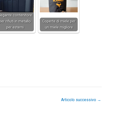
legante contenitore
per rifiuti in metallo
Coperte di miele per
per esterni
un miele migliore
Articolo successivo
→