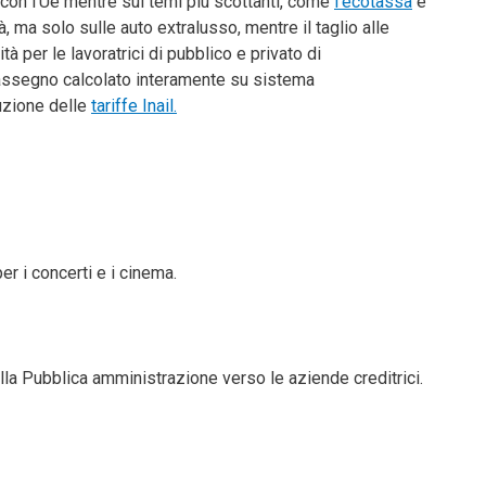
 con l’Ue mentre sui temi più scottanti, come
l’ecotassa
e
rà, ma solo sulle auto extralusso, mentre il taglio alle
ità per le lavoratrici di pubblico e privato di
n assegno calcolato interamente su sistema
duzione delle
tariffe Inail.
er i concerti e i cinema.
lla Pubblica amministrazione verso le aziende creditrici.