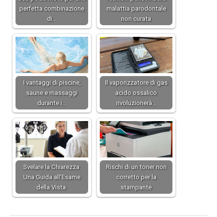
perfetta combinazione
malattia parodontale
di…
non curata
I vantaggi di piscine,
Il vaporizzatore di gas
saune e massaggi
acido ossalico
durante i…
rivoluzionerà…
Svelare la Chiarezza:
Rischi di un toner non
Una Guida all'Esame
corretto per la
della Vista
stampante