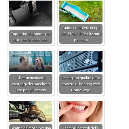
Guida completa ai tipi
Tappetini in gomma per
più diffusi di fertilizzanti
auto per la massima…
per erba
Gli entusiasmanti
Le migliori qualità della
vantaggi dei pacchetti
società di hosting web
Spa per gli anziani
Domovanje
Scarpe da moto per una
I terribili pericoli della