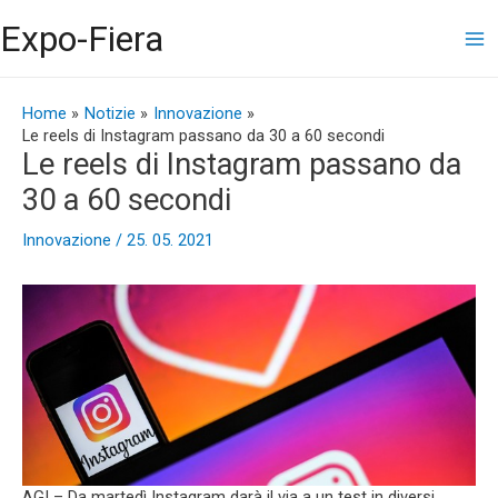
Vai
Ma
Expo-Fiera
al
contenuto
Me
Navigazione
articoli
Home
Notizie
Innovazione
Le reels di Instagram passano da 30 a 60 secondi
Le reels di Instagram passano da
30 a 60 secondi
Innovazione
/
25. 05. 2021
AGI – Da martedì Instagram darà il via a un test in diversi