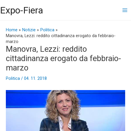
Vai
Ma
Expo-Fiera
al
contenuto
Me
Navigazione
articoli
Home
Notizie
Politica
Manovra, Lezzi: reddito cittadinanza erogato da febbraio-
marzo
Manovra, Lezzi: reddito
cittadinanza erogato da febbraio-
marzo
Politica
/
04. 11. 2018