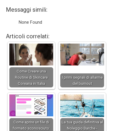
Messaggi simili:
None Found
Articoli correlati:
Come Creare una
Routine di Skincare
I primi segnali di allarme
Coreana in Italia
del burnout
Come aprire un file di
La tua guida definitiva al
formato sconosciuto:
Noleggio Barche -