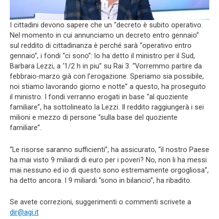
I cittadini devono sapere che un “decreto è subito operativo.
Nel momento in cui annunciamo un decreto entro gennaio”
sul reddito di cittadinanza è perché sarà “operativo entro
gennaio”, i fondi “ci sono”: lo ha detto il ministro per il Sud,
Barbara Lezzi, a ‘1/2 h in piu” su Rai 3. “Vorremmo partire da
febbraio-marzo già con l’erogazione. Speriamo sia possibile,
noi stiamo lavorando giorno e notte” a questo, ha proseguito
il ministro. I fondi verranno erogati in base “al quoziente
familiare”, ha sottolineato la Lezzi. Il reddito raggiungerà i sei
milioni e mezzo di persone “sulla base del quoziente
familiare”.
“Le risorse saranno sufficienti”, ha assicurato, “il nostro Paese
ha mai visto 9 miliardi di euro per i poveri? No, non li ha messi
mai nessuno ed io di questo sono estremamente orgogliosa”,
ha detto ancora. I 9 miliardi “sono in bilancio”, ha ribadito.
Se avete correzioni, suggerimenti o commenti scrivete a
dir@agi.it