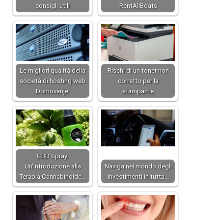
consigli utili
RentAllBoats
Le migliori qualità della
Rischi di un toner non
società di hosting web
corretto per la
Domovanje
stampante
CBD Spray:
Un'Introduzione alla
Naviga nel mondo degli
Terapia Cannabinoide…
investimenti in tutta…