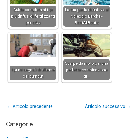
Guida completa ai tipi
La tua guida definitiva al
più diffusi di fertilizzanti
Noleggio Barche -
per erba
RentAllBoats
Scarpe da moto per una
I primi segnali di allarme
perfetta combinazione
del burnout
di…
←
Articolo precedente
Articolo successivo
→
Categorie