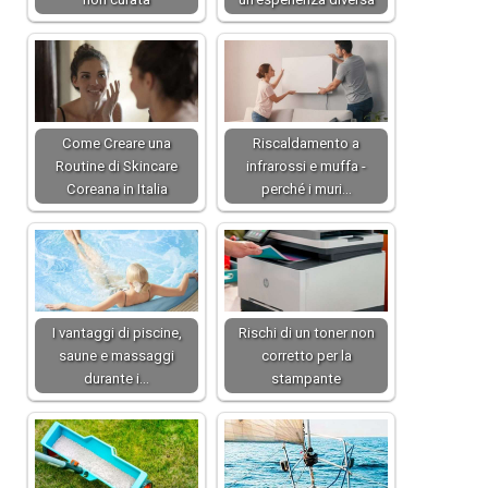
Come Creare una
Riscaldamento a
Routine di Skincare
infrarossi e muffa -
Coreana in Italia
perché i muri…
I vantaggi di piscine,
Rischi di un toner non
saune e massaggi
corretto per la
durante i…
stampante