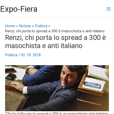
Vai
Ma
Expo-Fiera
al
contenuto
Me
Navigazione
articoli
Home
Notizie
Politica
Renzi, chi porta lo spread a 300 è masochista e anti italiano
Renzi, chi porta lo spread a 300 è
masochista e anti italiano
Politica
/
02. 10. 2018
“Chi fa il tifo per lo spread a 300 è un masochista anti-italiano.